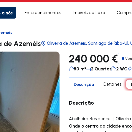
e a nós
Empreendimentos
Imóveis de Luxo
Compra
zeméis
a de Azeméis
Oliveira de Azeméis, Santiago de Riba-Ul, 
240 000 €
Ven
80 m²
2 Quartos
2 WC
Descrição
Detalhes
Descrição
Abelheira Residences | Oliveir
Onde o centro da cidade encon