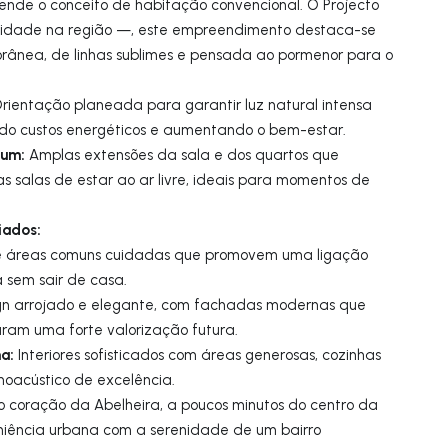
ende o conceito de habitação convencional. O Projecto
lidade na região —, este empreendimento destaca-se
rânea, de linhas sublimes e pensada ao pormenor para o
rientação planeada para garantir luz natural intensa
ndo custos energéticos e aumentando o bem-estar.
ium:
Amplas extensões da sala e dos quartos que
 salas de estar ao ar livre, ideais para momentos de
iados:
e áreas comuns cuidadas que promovem uma ligação
 sem sair de casa.
n arrojado e elegante, com fachadas modernas que
uram uma forte valorização futura.
a:
Interiores sofisticados com áreas generosas, cozinhas
moacústico de excelência.
 coração da Abelheira, a poucos minutos do centro da
iência urbana com a serenidade de um bairro