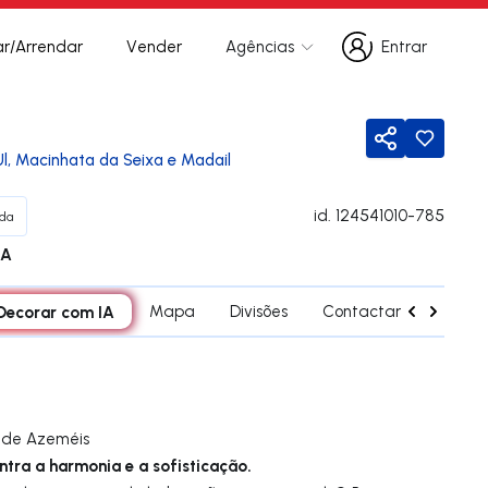
r/Arrendar
Vender
Agências
Entrar
Entrar
Partilhar
Ul, Macinhata da Seixa e Madail
id.
124541010-785
da
A
Decorar com IA
Mapa
Divisões
Contactar agente
a de Azeméis
tra a harmonia e a sofisticação.