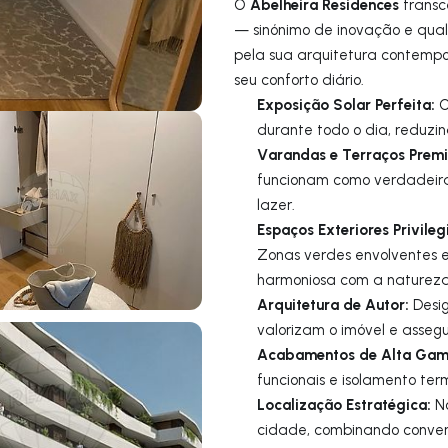
Abelheira Residences
O
transc
— sinónimo de inovação e qua
pela sua arquitetura contempo
seu conforto diário.
Exposição Solar Perfeita:
O
durante todo o dia, reduzi
Varandas e Terraços Prem
funcionam como verdadeiras
lazer.
Espaços Exteriores Privileg
Zonas verdes envolventes 
harmoniosa com a natureza
Arquitetura de Autor:
Desig
valorizam o imóvel e asseg
Acabamentos de Alta Gam
funcionais e isolamento ter
Localização Estratégica:
No
cidade, combinando conven