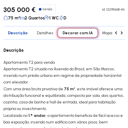
305 000 €
Venda
id.
122911668-46
75 m²
2 Quartos
1 WC
D
Descrição
Decorar com IA
Detalhes
Mapa
Div
Descrição
Apartamento T2 para venda
Apartamento T2 situado na Avenida do Brasil, em São Marcos,
inserido num prédio urbano em regime de propriedade horizontal
com elevador.
75 m²
Com uma área bruta privativa de
, este imóvel oferece uma
distribuição funcional e equilibrada, composta por sala, dois quartos,
cozinha, casa de banho e hall de entrada, ideal para habitação
própria ou investimento.
1.º andar
Localizado no
, o apartamento beneficia de fácil acesso e
boa exposição, inserido num edifício com vários pisos, bem