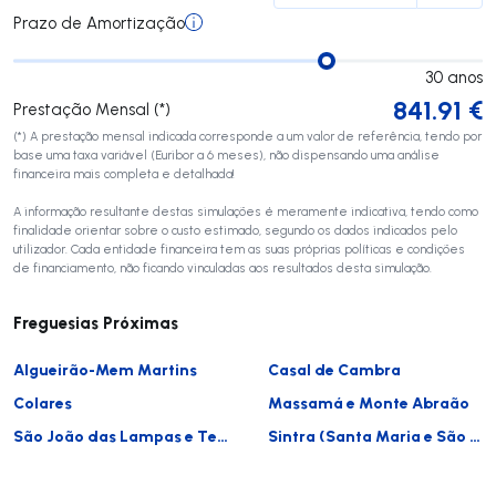
Prazo de Amortização
30
anos
841.91
€
Prestação Mensal (*)
(*) A prestação mensal indicada corresponde a um valor de referência, tendo por
base uma taxa variável (Euribor a 6 meses), não dispensando uma análise
financeira mais completa e detalhada!
A informação resultante destas simulações é meramente indicativa, tendo como
finalidade orientar sobre o custo estimado, segundo os dados indicados pelo
utilizador. Cada entidade financeira tem as suas próprias políticas e condições
de financiamento, não ficando vinculadas aos resultados desta simulação.
Freguesias Próximas
Algueirão-Mem Martins
Casal de Cambra
Colares
Massamá e Monte Abraão
São João das Lampas e Terrugem
Sintra (Santa Maria e São Miguel, São Martinho e São Pedro de Penaferrim)