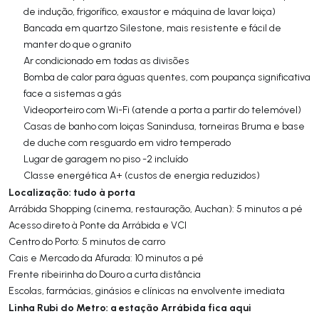
de indução, frigorífico, exaustor e máquina de lavar loiça)
Bancada em quartzo Silestone, mais resistente e fácil de
manter do que o granito
Ar condicionado em todas as divisões
Bomba de calor para águas quentes, com poupança significativa
face a sistemas a gás
Videoporteiro com Wi-Fi (atende a porta a partir do telemóvel)
Casas de banho com loiças Sanindusa, torneiras Bruma e base
de duche com resguardo em vidro temperado
Lugar de garagem no piso -2 incluído
Classe energética A+ (custos de energia reduzidos)
Localização: tudo à porta
Arrábida Shopping (cinema, restauração, Auchan): 5 minutos a pé
Acesso direto à Ponte da Arrábida e VCI
Centro do Porto: 5 minutos de carro
Cais e Mercado da Afurada: 10 minutos a pé
Frente ribeirinha do Douro a curta distância
Escolas, farmácias, ginásios e clínicas na envolvente imediata
Linha Rubi do Metro: a estação Arrábida fica aqui