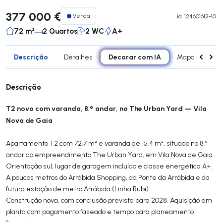
377 000 €
Venda
id.
124601612-10
72 m²
2 Quartos
2 WC
A+
Descrição
Decorar com IA
Detalhes
Mapa
Div
Descrição
T2 novo com varanda, 8.º andar, no The Urban Yard — Vila
Nova de Gaia
Apartamento T2 com 72.7 m² e varanda de 15.4 m², situado no 8.º
andar do empreendimento The Urban Yard, em Vila Nova de Gaia.
Orientação sul, lugar de garagem incluído e classe energética A+.
A poucos metros do Arrábida Shopping, da Ponte da Arrábida e da
futura estação de metro Arrábida (Linha Rubi).
Construção nova, com conclusão prevista para 2028. Aquisição em
planta com pagamento faseado e tempo para planeamento