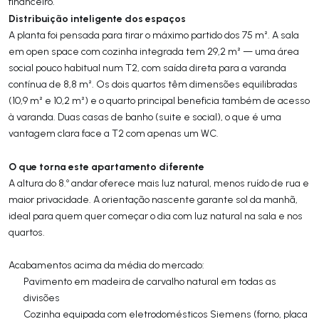
financeiro.
Distribuição inteligente dos espaços
A planta foi pensada para tirar o máximo partido dos 75 m². A sala
em open space com cozinha integrada tem 29,2 m² — uma área
social pouco habitual num T2, com saída direta para a varanda
contínua de 8,8 m². Os dois quartos têm dimensões equilibradas
(10,9 m² e 10,2 m²) e o quarto principal beneficia também de acesso
à varanda. Duas casas de banho (suite e social), o que é uma
vantagem clara face a T2 com apenas um WC.
O que torna este apartamento diferente
A altura do 8.º andar oferece mais luz natural, menos ruído de rua e
maior privacidade. A orientação nascente garante sol da manhã,
ideal para quem quer começar o dia com luz natural na sala e nos
quartos.
Acabamentos acima da média do mercado:
Pavimento em madeira de carvalho natural em todas as
divisões
Cozinha equipada com eletrodomésticos Siemens (forno, placa