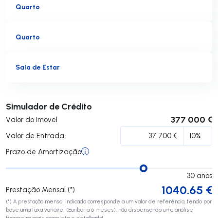
Quarto
Quarto
Sala de Estar
Submeter
Simulador de Crédito
377 000 €
Valor do Imóvel
Valor de Entrada
Prazo de Amortização
30
anos
1040.65
€
Prestação Mensal (*)
(*) A prestação mensal indicada corresponde a um valor de referência, tendo por
base uma taxa variável (Euribor a 6 meses), não dispensando uma análise
financeira mais completa e detalhada!