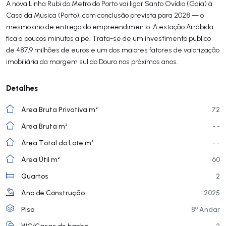
A nova Linha Rubi do Metro do Porto vai ligar Santo Ovídio (Gaia) à
Casa da Música (Porto), com conclusão prevista para 2028 — o
mesmo ano de entrega do empreendimento. A estação Arrábida
fica a poucos minutos a pé. Trata-se de um investimento público
de 487,9 milhões de euros e um dos maiores fatores de valorização
imobiliária da margem sul do Douro nos próximos anos.
Detalhes
Área Bruta Privativa m²
72
Área Bruta m²
- -
Área Total do Lote m²
- -
Área Útil m²
60
Quartos
2
Ano de Construção
2025
o
Piso
8
Andar
WC/Casas de banho
2