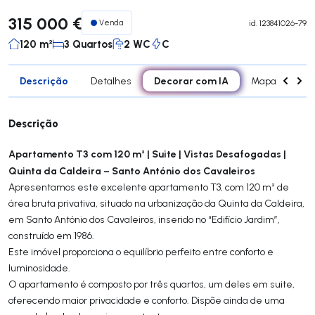
315 000 €
Venda
id.
123841026-79
120 m²
3 Quartos
2 WC
C
Descrição
Decorar com IA
Detalhes
Mapa
Div
Descrição
Apartamento T3 com 120 m² | Suite | Vistas Desafogadas |
Quinta da Caldeira – Santo António dos Cavaleiros
Apresentamos este excelente apartamento T3, com 120 m² de
área bruta privativa, situado na urbanização da Quinta da Caldeira,
em Santo António dos Cavaleiros, inserido no “Edifício Jardim”,
construído em 1986.
Este imóvel proporciona o equilíbrio perfeito entre conforto e
luminosidade.
O apartamento é composto por três quartos, um deles em suite,
oferecendo maior privacidade e conforto. Dispõe ainda de uma