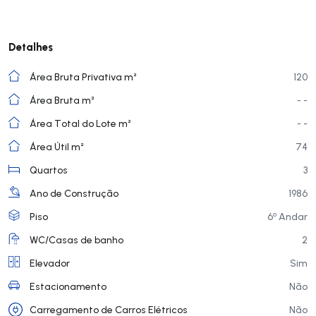
Detalhes
Área Bruta Privativa m²
120
Área Bruta m²
- -
Área Total do Lote m²
- -
Área Útil m²
74
Quartos
3
Ano de Construção
1986
o
Piso
6
Andar
WC/Casas de banho
2
Elevador
Sim
Estacionamento
Não
Carregamento de Carros Elétricos
Não