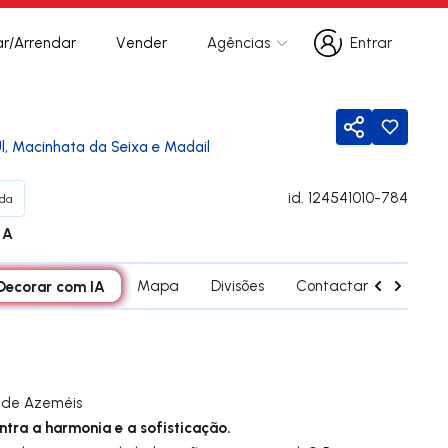
r/Arrendar
Vender
Agências
Entrar
Entrar
Partilhar
Ul, Macinhata da Seixa e Madail
id.
124541010-784
da
A
Decorar com IA
Mapa
Divisões
Contactar agente
a de Azeméis
tra a harmonia e a sofisticação.