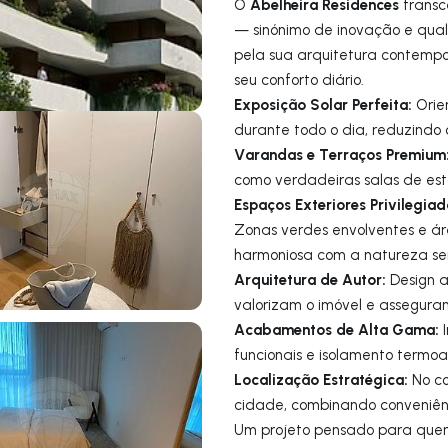
Abelheira Residences
O
transc
— sinónimo de inovação e qua
pela sua arquitetura contempo
seu conforto diário.
Exposição Solar Perfeita:
Orie
durante todo o dia, reduzindo
Varandas e Terraços Premium
como verdadeiras salas de esta
Espaços Exteriores Privilegiad
Zonas verdes envolventes e 
harmoniosa com a natureza se
Arquitetura de Autor:
Design a
valorizam o imóvel e assegura
Acabamentos de Alta Gama:
I
funcionais e isolamento termoa
Localização Estratégica:
No co
cidade, combinando conveniênc
Um projeto pensado para quem