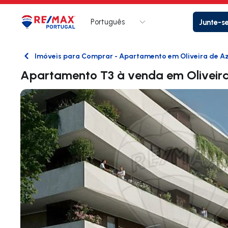
Português
Junte-s
Logo
Ir para página inicial
Imóveis para Comprar - Apartamento em Oliveira de A
Voltar
Apartamento T3 à venda em Oliveir