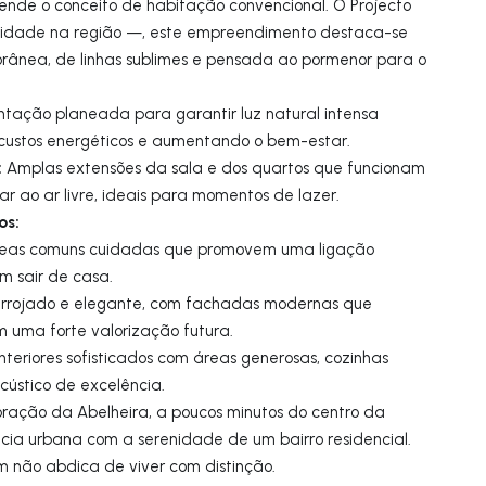
ende o conceito de habitação convencional. O Projecto
lidade na região —, este empreendimento destaca-se
rânea, de linhas sublimes e pensada ao pormenor para o
ntação planeada para garantir luz natural intensa
 custos energéticos e aumentando o bem-estar.
:
Amplas extensões da sala e dos quartos que funcionam
r ao ar livre, ideais para momentos de lazer.
os:
áreas comuns cuidadas que promovem uma ligação
m sair de casa.
rrojado e elegante, com fachadas modernas que
m uma forte valorização futura.
nteriores sofisticados com áreas generosas, cozinhas
cústico de excelência.
ração da Abelheira, a poucos minutos do centro da
ia urbana com a serenidade de um bairro residencial.
 não abdica de viver com distinção.