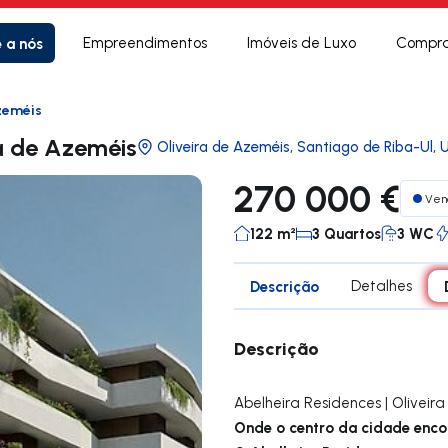
e a nós
Empreendimentos
Imóveis de Luxo
Compra
zeméis
a de Azeméis
Oliveira de Azeméis, Santiago de Riba-Ul, 
270 000 €
Ven
122 m²
3 Quartos
3 WC
Descrição
Detalhes
Descrição
Abelheira Residences | Oliveir
Onde o centro da cidade encon