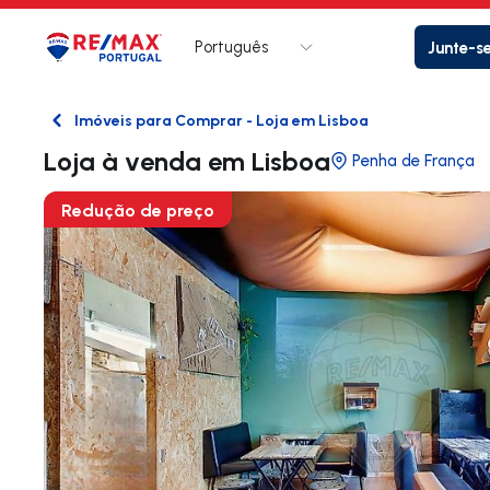
Português
Junte-s
Logo
Ir para página inicial
Imóveis para Comprar - Loja em Lisboa
Voltar
Loja à venda em Lisboa
Penha de França
Redução de preço