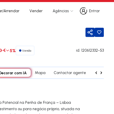
r/Arrendar
Vender
Agências
Entrar
Entrar
Partilhar
0 €
5%
id.
120612332-53
Venda
Decorar com IA
Mapa
Contactar agente
Simulador 
 Potencial na Penha de França – Lisboa
estimento ou para negócio próprio, situada na