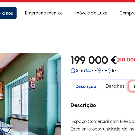
e a nós
Empreendimentos
Imóveis de Luxo
Compra
199 000 €
210 00
61 m²
- -
- -
B-
Descrição
Detalhes
Descrição
Espaço Comercial com Elevado
Excelente oportunidade de inv