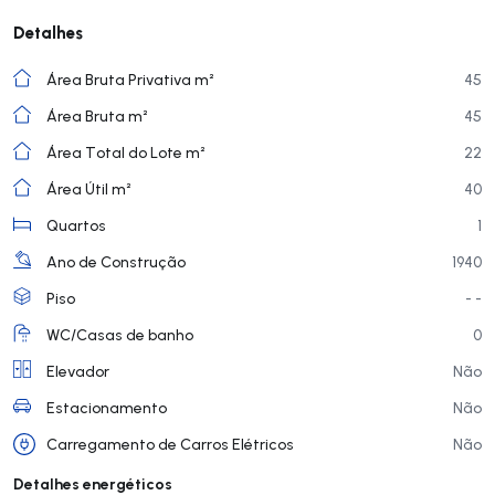
Detalhes
Área Bruta Privativa m²
45
Área Bruta m²
45
Área Total do Lote m²
22
Área Útil m²
40
Quartos
1
Ano de Construção
1940
Piso
- -
WC/Casas de banho
0
Elevador
Não
Estacionamento
Não
Carregamento de Carros Elétricos
Não
Detalhes energéticos