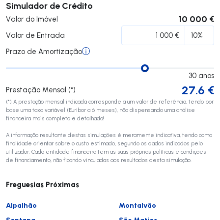
Submeter
Simulador de Crédito
10 000 €
Valor do Imóvel
Valor de Entrada
Prazo de Amortização
30
anos
27.6
€
Prestação Mensal (*)
(*) A prestação mensal indicada corresponde a um valor de referência, tendo por
base uma taxa variável (Euribor a 6 meses), não dispensando uma análise
financeira mais completa e detalhada!
A informação resultante destas simulações é meramente indicativa, tendo como
finalidade orientar sobre o custo estimado, segundo os dados indicados pelo
utilizador. Cada entidade financeira tem as suas próprias políticas e condições
de financiamento, não ficando vinculadas aos resultados desta simulação.
Freguesias Próximas
Alpalhão
Montalvão
Santana
São Matias