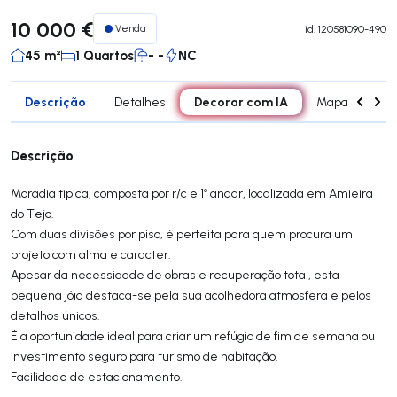
10 000 €
Venda
id.
120581090-490
45 m²
1 Quartos
- -
NC
Descrição
Decorar com IA
Detalhes
Mapa
Div
Descrição
Moradia tipica, composta por r/c e 1º andar, localizada em Amieira
do Tejo.
Com duas divisões por piso, é perfeita para quem procura um
projeto com alma e caracter.
Apesar da necessidade de obras e recuperação total, esta
pequena jóia destaca-se pela sua acolhedora atmosfera e pelos
detalhos únicos.
É a oportunidade ideal para criar um refúgio de fim de semana ou
investimento seguro para turismo de habitação.
Facilidade de estacionamento.