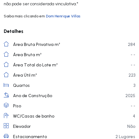
não pode ser considerada vinculativa."
Saiba mais clicando em
Dom Henrique Villas
Detalhes
Área Bruta Privativa m²
284
Área Bruta m²
- -
Área Total do Lote m²
- -
Área Útil m²
223
Quartos
3
Ano de Construção
2025
Piso
- -
WC/Casas de banho
4
Elevador
Não
Estacionamento
2 Lugares