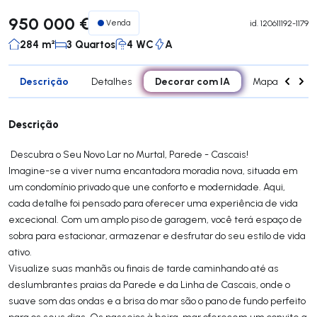
950 000 €
Venda
id.
120611192-1179
284 m²
3 Quartos
4 WC
A
Descrição
Decorar com IA
Detalhes
Mapa
Div
Descrição
Descubra o Seu Novo Lar no Murtal, Parede - Cascais!
Imagine-se a viver numa encantadora moradia nova, situada em
um condomínio privado que une conforto e modernidade. Aqui,
cada detalhe foi pensado para oferecer uma experiência de vida
excecional. Com um amplo piso de garagem, você terá espaço de
sobra para estacionar, armazenar e desfrutar do seu estilo de vida
ativo.
Visualize suas manhãs ou finais de tarde caminhando até as
deslumbrantes praias da Parede e da Linha de Cascais, onde o
suave som das ondas e a brisa do mar são o pano de fundo perfeito
para os seus dias. Os passeios à beira-mar oferecem um convite a