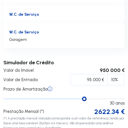
W.C. de Serviço
W.C. de Serviço
Garagem
Submeter
Simulador de Crédito
950 000 €
Valor do Imóvel
Valor de Entrada
Prazo de Amortização
30
anos
2622.34
€
Prestação Mensal (*)
(*) A prestação mensal indicada corresponde a um valor de referência, tendo por
base uma taxa variável (Euribor a 6 meses), não dispensando uma análise
financeira mais completa e detalhada!