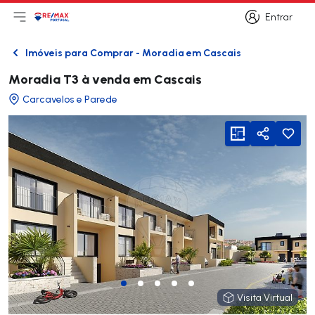
Entrar
Abri menu principal
Logo
Ir para página inicial
Entrar
Imóveis para Comprar - Moradia em Cascais
Voltar
Moradia T3 à venda em Cascais
Carcavelos e Parede
viewFloorPlan
Partilhar
Visita Virtual
Visita Virtual