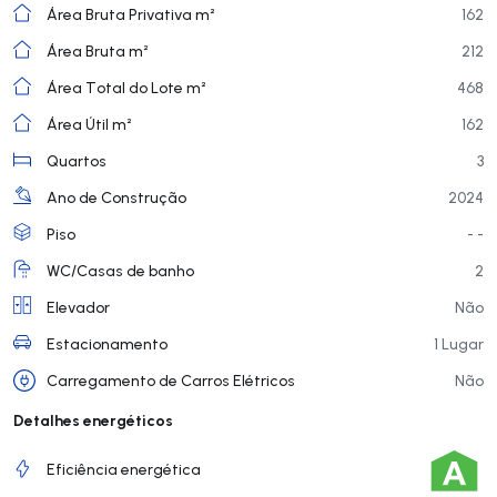
Área Bruta Privativa m²
162
Área Bruta m²
212
Área Total do Lote m²
468
Área Útil m²
162
Quartos
3
Ano de Construção
2024
Piso
- -
WC/Casas de banho
2
Elevador
Não
Estacionamento
1 Lugar
Carregamento de Carros Elétricos
Não
Detalhes energéticos
Eficiência energética