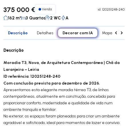
375 000 €
Venda
id.
120251248-240
162 m²
3 Quartos
2 WC
A
Descrição
Decorar com IA
Detalhes
Mapa
Div
Descrição
Moradia T3, Nova, de Arquitetura Contemporânea | Chã da
Laranjeira – Leiria
ID referência: 120251248-240
Com conclusão prevista para dezembro de 2026.
Apresentamos esta elegante moradia térrea T3, de linhas
contemporâneas, atualmente em construção, concebida para
proporcionar conforto, modernidade e qualidade de vida num
ambiente tranquilo e familiar.
No exterior, os espaços foram planeados para criar um ambiente
agradável e sofisticado, ideal para momentos de lazer e convívio.