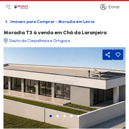
Entrar
Abri menu principal
Logo
Ir para página inicial
Entrar
Imóveis para Comprar - Moradia em Leiria
Voltar
Moradia T3 à venda em Chă da Laranjeira
Souto da Carpalhosa e Ortigosa
Partilhar