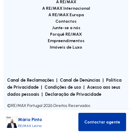
A RE/MAX
A RE/MAX Internacional
A RE/MAX Europa
Contactos
Junte-se a nós
Porquê RE/MAX
Empreendimentos
Imóveis de Luxo
Canal de Reclamações
|
Canal de Denúncias
|
Política
de Privacidade
|
Condições de uso
|
Acesso aos seus
dados pessoais
|
Declaração de Privacidade
©
RE/MAX Portugal
2026
Direitos Reservados
Mário Pinto
Contactar agente
Contactar age
RE/MAX Leiria