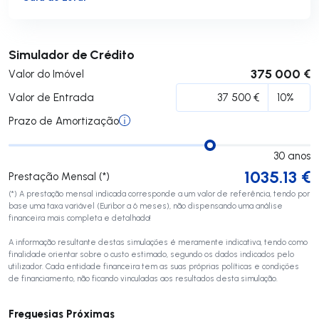
Submeter
Simulador de Crédito
375 000 €
Valor do Imóvel
Valor de Entrada
Prazo de Amortização
30
anos
1035.13
€
Prestação Mensal (*)
(*) A prestação mensal indicada corresponde a um valor de referência, tendo por
base uma taxa variável (Euribor a 6 meses), não dispensando uma análise
financeira mais completa e detalhada!
A informação resultante destas simulações é meramente indicativa, tendo como
finalidade orientar sobre o custo estimado, segundo os dados indicados pelo
utilizador. Cada entidade financeira tem as suas próprias políticas e condições
de financiamento, não ficando vinculadas aos resultados desta simulação.
Freguesias Próximas