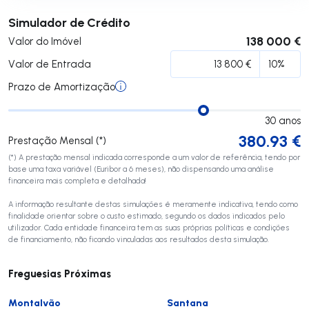
Submeter
Simulador de Crédito
138 000 €
Valor do Imóvel
Valor de Entrada
Prazo de Amortização
30
anos
380.93
€
Prestação Mensal (*)
(*) A prestação mensal indicada corresponde a um valor de referência, tendo por
base uma taxa variável (Euribor a 6 meses), não dispensando uma análise
financeira mais completa e detalhada!
A informação resultante destas simulações é meramente indicativa, tendo como
finalidade orientar sobre o custo estimado, segundo os dados indicados pelo
utilizador. Cada entidade financeira tem as suas próprias políticas e condições
de financiamento, não ficando vinculadas aos resultados desta simulação.
Freguesias Próximas
Montalvão
Santana