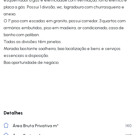
placa a gás. Possui 1 divisão, wc, logradouro com churrasqueira e
anexo.
O 1º.piso com escadas em granito, possui corredor, 3 quartos com
armários embutidos, piso em madeira, ar condicionado, casa de
banho com poliban.
Todas as divisões têm janelas.
Moradia bastante soalheira, boa localização e bens e serviços
essenciais a disposição.
Boa oportunidade de negócio.
Detalhes
Área Bruta Privativa m²
140