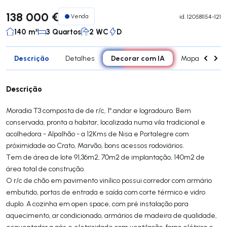
138 000 €
Venda
id.
120581154-121
140 m²
3 Quartos
2 WC
D
Descrição
Decorar com IA
Detalhes
Mapa
Div
Descrição
Moradia T3 composta de de r/c, 1º.andar e logradouro. Bem
conservada, pronta a habitar, localizada numa vila tradicional e
acolhedora - Alpalhão - a 12Kms de Nisa e Portalegre com
próximidade ao Crato, Marvão, bons acessos rodoviários.
Tem de área de lote 91,36m2, 70m2 de implantação, 140m2 de
área total de construção.
O r/c de chão em pavimento vinílico possui corredor com armário
embutido, portas de entrada e saída com corte térmico e vidro
duplo. A cozinha em open space, com pré instalação para
aquecimento, ar condicionado, armários de madeira de qualidade,
esquentador a gás e eletricidade com ventilação, forno elétrico e