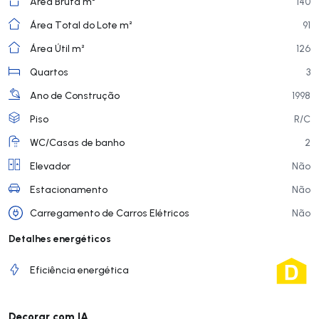
Área Bruta m²
140
Área Total do Lote m²
91
Área Útil m²
126
Quartos
3
Ano de Construção
1998
Piso
R/C
WC/Casas de banho
2
Elevador
Não
Estacionamento
Não
Carregamento de Carros Elétricos
Não
Detalhes energéticos
Eficiência energética
Decorar com IA