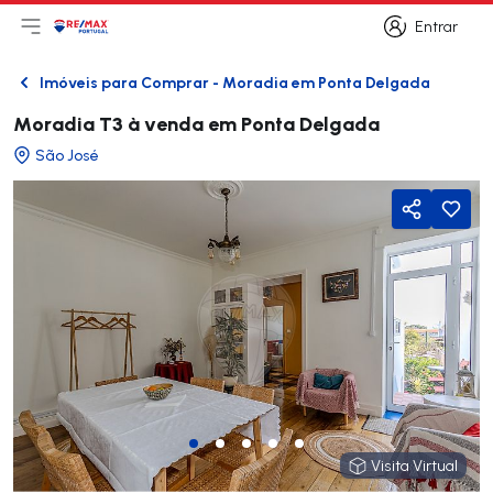
Entrar
Abri menu principal
Logo
Ir para página inicial
Entrar
Imóveis para Comprar - Moradia em Ponta Delgada
Voltar
Moradia T3 à venda em Ponta Delgada
São José
Partilhar
Visita Virtual
Visita Virtual