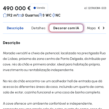
490 000 €
Venda
id.
120961084-503
192 m²
3 Quartos
3 WC
NC
Descrição
Decorar com IA
Detalhes
Mapa
Div
Descrição
Moradia versátil e cheia de potencial, localizada na prestigiada Rua
de Lisboa, próxima da zona centro de Ponta Delgada, distribuída por
cave, rés do chão e primeiro andar, ideal para habitação própria,
investimento ou rentabilização independente.
No rés do chão encontra-se um acolhedor hall de entrada que dá
acesso às diferentes áreas da casa, incluindo um quarto de cama,
sala de estar, cozinha funcional e uma casa de banho completa.
A cave oferece um ambiente confortável e independente,
composta por uma ampla sala de estar, quarto de cama, casa de