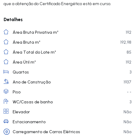
que a obtenção do Certificado Energético está em curso.
Detalhes
Área Bruta Privativa m²
192
Área Bruta m²
192,98
Área Total do Lote m²
85
Área Útil m²
192
Quartos
3
Ano de Construção
1937
Piso
- -
WC/Casas de banho
3
Elevador
Não
Estacionamento
Não
Carregamento de Carros Elétricos
Não