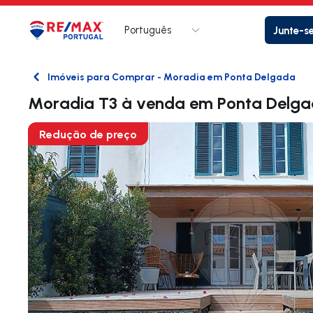
Português
Junte-s
Logo
Ir para página inicial
Imóveis para Comprar - Moradia em Ponta Delgada
Voltar
Moradia T3 à venda em Ponta Delg
Redução de preço