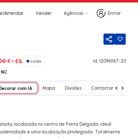
r/Arrendar
Vender
Agências
Entrar
Entrar
Partilhar
00 €
5%
id.
120961167-23
Venda
NC
Decorar com IA
Mapa
Divisões
Contactar agente
ada, localizada no centro de Ponta Delgada, ideal
odernidade e uma localização privilegiada. Totalmente