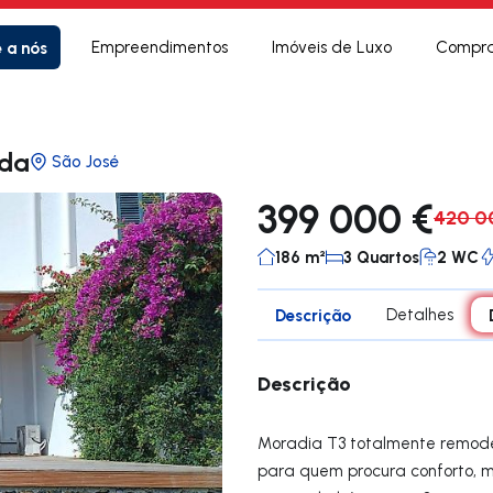
e a nós
Empreendimentos
Imóveis de Luxo
Compra
ada
São José
399 000 €
420 0
186 m²
3 Quartos
2 WC
Descrição
Detalhes
Descrição
Moradia T3 totalmente remodel
para quem procura conforto, m