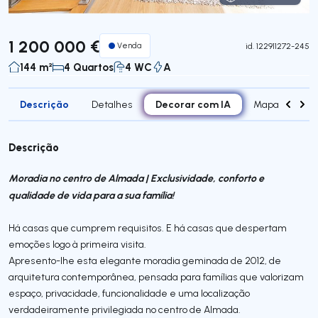
Visita Virtual
1 200 000 €
Venda
id.
122911272-245
144 m²
4 Quartos
4 WC
A
Descrição
Decorar com IA
Detalhes
Mapa
Div
Descrição
Moradia no centro de Almada | Exclusividade, conforto e
qualidade de vida para a sua família!
Há casas que cumprem requisitos. E há casas que despertam
emoções logo à primeira visita.
Apresento-lhe esta elegante moradia geminada de 2012, de
arquitetura contemporânea, pensada para famílias que valorizam
espaço, privacidade, funcionalidade e uma localização
verdadeiramente privilegiada no centro de Almada.