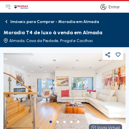
Entrar
Abri menu principal
Logo
Ir para página inicial
Entrar
Imóveis para Comprar - Moradia em Almada
Voltar
Moradia T4 de luxo à venda em Almada
Almada, Cova da Piedade, Pragal e Cacilhas
Partilhar
Visita Virtual