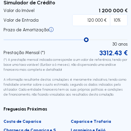
Submeter
Simulador de Crédito
1 200 000 €
Valor do Imóvel
Valor de Entrada
Prazo de Amortização
30
anos
3312.43
€
Prestação Mensal (*)
(*) A prestação mensal indicada corresponde a um valor de referência, tendo por
base uma taxa variável (Euribor a 6 meses), não dispensando uma análise
financeira mais completa e detalhada!
A informação resultante destas simulações é meramente indicativa, tendo como
finalidade orientar sobre o custo estimado, segundo os dados indicados pelo
utilizador. Cada entidade financeira tem as suas próprias políticas e condições
de financiamento, não ficando vinculadas aos resultados desta simulação.
Freguesias Próximas
Costa de Caparica
Caparica e Trafaria
Charneca de Caparica e Sobreda
Laranjeiro e Feijó