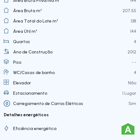
Área Bruta Privativa m²
144
Área Bruta m²
207,55
Área Total do Lote m²
138
Área Útil m²
144
Quartos
4
Ano de Construção
2012
Piso
- -
WC/Casas de banho
4
Elevador
Não
Estacionamento
1 Lugar
Carregamento de Carros Elétricos
Sim
Detalhes energéticos
Eficiência energética