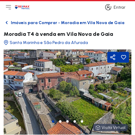
Entrar
Abri menu principal
Logo
Ir para página inicial
Entrar
Imóveis para Comprar - Moradia em Vila Nova de Gaia
Voltar
Moradia T4 à venda em Vila Nova de Gaia
Santa Marinha e São Pedro da Afurada
Partilhar
Visita Virtual
Visita Virtual