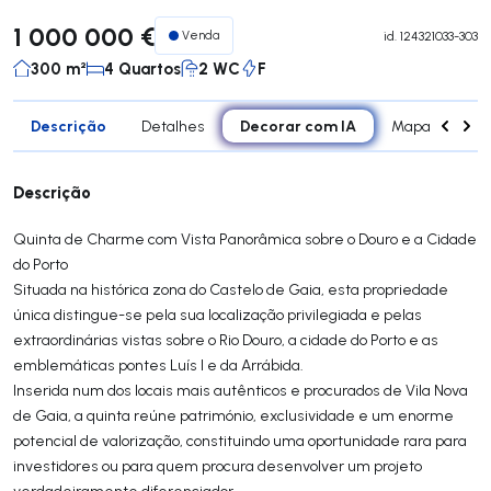
1 000 000 €
Venda
id.
124321033-303
300 m²
4 Quartos
2 WC
F
Descrição
Decorar com IA
Detalhes
Mapa
Car
Descrição
Quinta de Charme com Vista Panorâmica sobre o Douro e a Cidade
do Porto
Situada na histórica zona do Castelo de Gaia, esta propriedade
única distingue-se pela sua localização privilegiada e pelas
extraordinárias vistas sobre o Rio Douro, a cidade do Porto e as
emblemáticas pontes Luís I e da Arrábida.
Inserida num dos locais mais autênticos e procurados de Vila Nova
de Gaia, a quinta reúne património, exclusividade e um enorme
potencial de valorização, constituindo uma oportunidade rara para
investidores ou para quem procura desenvolver um projeto
verdadeiramente diferenciador.