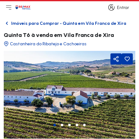
Entrar
Abri menu principal
Logo
Ir para página inicial
Entrar
Imóveis para Comprar - Quinta em Vila Franca de Xira
Voltar
Quinta T6 à venda em Vila Franca de Xira
Castanheira do Ribatejo e Cachoeiras
Partilhar