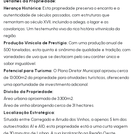
Detalhes da Propriedade:
Herança Histórica:
Esta propriedade preserva o encanto e a
autenticidade de séculos passados, com estruturas que
remontam ao século XVII, incluindo a adega, o lagar e as
cavalariças. Um testemunho vivo da rica história vitivinícola da
região.
Produção Vinícola de Prestígio:
Com uma produção anual de
500 toneladas, esta quinta é sinônimo de qualidade e tradição, com
variedades de uva que se destacam pelo seu caráter único e
sabor inigualável.
Potencial para Turismo:
O Plano Diretor Municipal aprovou cerca
de 13.000m2 da propriedade para atividades turísticas, oferecendo
uma oportunidade de investimento adicional.
Divisão da Propriedade:
Área urbana aproximada de 3.300m2.
Área de vinha abrangendo cerca de 31 hectares.
Localização Estratégica:
Situada entre Carregado e Arruda dos Vinhos, a apenas 5 km das
autoestradas A1 e A10, esta propriedade está a uma curta viagem
de 30 minutos de Lisboa. A sua localização na Região Oeste,