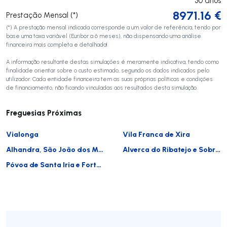
30
anos
8971.16
€
Prestação Mensal (*)
(*) A prestação mensal indicada corresponde a um valor de referência, tendo por
base uma taxa variável (Euribor a 6 meses), não dispensando uma análise
financeira mais completa e detalhada!
A informação resultante destas simulações é meramente indicativa, tendo como
finalidade orientar sobre o custo estimado, segundo os dados indicados pelo
utilizador. Cada entidade financeira tem as suas próprias políticas e condições
de financiamento, não ficando vinculadas aos resultados desta simulação.
Freguesias Próximas
Vialonga
Vila Franca de Xira
Alhandra, São João dos Montes e Calhandriz
Alverca do Ribatejo e Sobralinho
Póvoa de Santa Iria e Forte da Casa