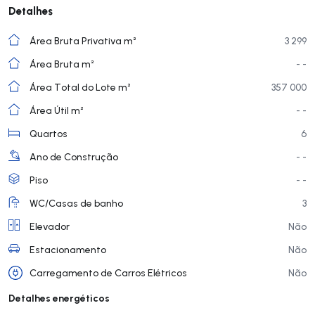
Detalhes
Área Bruta Privativa m²
3 299
Área Bruta m²
- -
Área Total do Lote m²
357 000
Área Útil m²
- -
Quartos
6
Ano de Construção
- -
Piso
- -
WC/Casas de banho
3
Elevador
Não
Estacionamento
Não
Carregamento de Carros Elétricos
Não
Detalhes energéticos