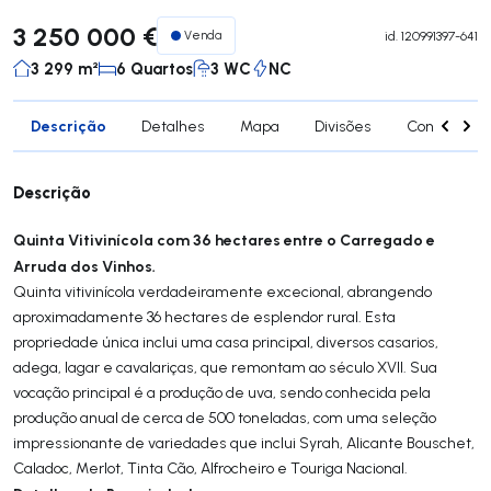
3 250 000 €
Venda
id.
120991397-641
3 299 m²
6 Quartos
3 WC
NC
Descrição
Detalhes
Mapa
Divisões
Contactar 
Descrição
Quinta Vitivinícola com 36 hectares entre o Carregado e
Arruda dos Vinhos.
Quinta vitivinícola verdadeiramente excecional, abrangendo
aproximadamente 36 hectares de esplendor rural. Esta
propriedade única inclui uma casa principal, diversos casarios,
adega, lagar e cavalariças, que remontam ao século XVII. Sua
vocação principal é a produção de uva, sendo conhecida pela
produção anual de cerca de 500 toneladas, com uma seleção
impressionante de variedades que inclui Syrah, Alicante Bouschet,
Caladoc, Merlot, Tinta Cão, Alfrocheiro e Touriga Nacional.