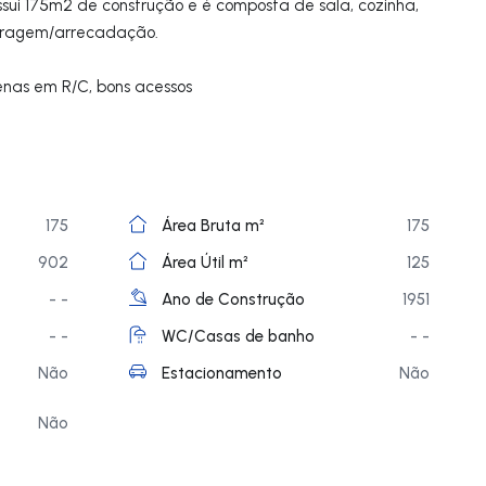
ui 175m2 de construção e é composta de sala, cozinha,
garagem/arrecadação.
nas em R/C, bons acessos
175
Área Bruta m²
175
902
Área Útil m²
125
- -
Ano de Construção
1951
- -
WC/Casas de banho
- -
Não
Estacionamento
Não
Não