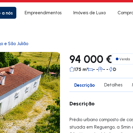
e a nós
Empreendimentos
Imóveis de Luxo
Compra
o e São Julião
94 000 €
Venda
175 m²
- -
- -
D
Descrição
Detalhes
Descrição
Prédio urbano composto de cas
situada em Reguengo, a 5min d