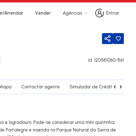
r/Arrendar
Vender
Agências
Entrar
Entrar
Partilhar
id.
120581060-861
Mapa
Contactar agente
Simulador de Crédito
Fregu
a e logradouro. Pode-se considerar uma mini quintinha,
e Portalegre e inserida no Parque Natural da Serra de