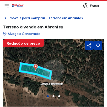
Entrar
Abri menu principal
Logo
Ir para página inicial
Entrar
Imóveis para Comprar - Terreno em Abrantes
Voltar
Terreno à venda em Abrantes
Alvega e Concavada
Redução de preço
Partilhar