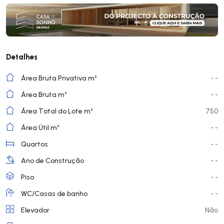
Detalhes
Área Bruta Privativa m²
- -
Área Bruta m²
- -
Área Total do Lote m²
750
Área Útil m²
- -
Quartos
- -
Ano de Construção
- -
Piso
- -
WC/Casas de banho
- -
Elevador
Não