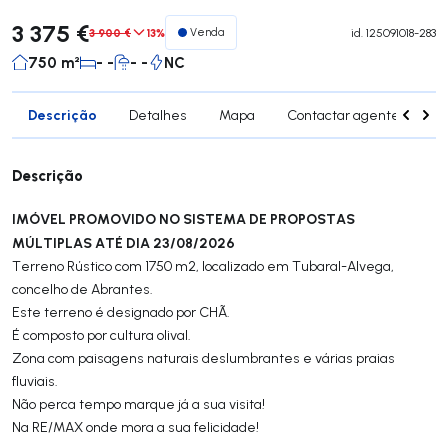
3 375 €
3 900 €
13%
Venda
id.
125091018-283
750 m²
- -
- -
NC
Descrição
Detalhes
Mapa
Contactar agente
Si
Descrição
IMÓVEL PROMOVIDO NO SISTEMA DE PROPOSTAS
MÚLTIPLAS ATÉ DIA 23/08/2026
Terreno Rústico com 1750 m2, localizado em Tubaral-Alvega,
concelho de Abrantes.
Este terreno é designado por CHÃ.
É composto por cultura olival.
Zona com paisagens naturais deslumbrantes e várias praias
fluviais.
Não perca tempo marque já a sua visita!
Na RE/MAX onde mora a sua felicidade!