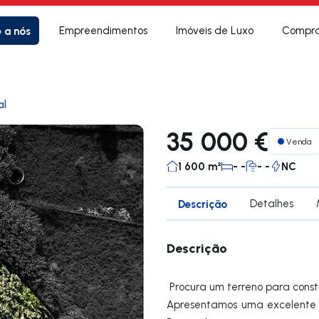
e a nós
Empreendimentos
Imóveis de Luxo
Compra
al
35 000 €
Venda
1 600 m²
- -
- -
NC
Descrição
Detalhes
Descrição
Procura um terreno para cons
Apresentamos uma excelente 