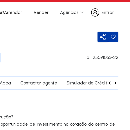
r/Arrendar
Vender
Agências
Entrar
Entrar
Partilhar
id.
125091053-22
Mapa
Contactar agente
Simulador de Crédito
Fregu
trução?
oportunidade de investimento no coração do centro de