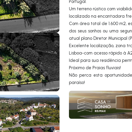
Portugal.
Um terreno rústico com viabil
localizado na encantadora fre
Com área total de 1.600 m2, es
dos seus sonhos ou uma segu
atual plano Diretor Municipal 
Excelente localização, zona tr
Lisboa-com acesso rápido à A
Ideal para sua residência perm
Próximo de Praias fluviais!
Não perca esta oportunidade
paraíso!