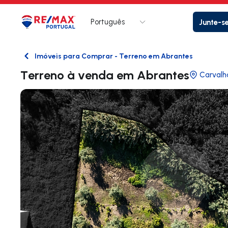
Português
Junte-s
Logo
Ir para página inicial
Imóveis para Comprar - Terreno em Abrantes
Voltar
Terreno à venda em Abrantes
Carvalh