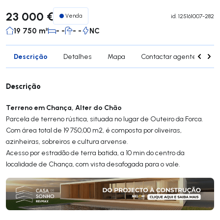
23 000 €
Venda
id.
125161007-282
19 750 m²
- -
- -
NC
Descrição
Detalhes
Mapa
Contactar agente
Si
Descrição
Terreno em Chança, Alter do Chão
Parcela de terreno rústica, situada no lugar de Outeiro da Forca.
Com área total de 19 750,00 m2, é composta por oliveiras,
azinheiras, sobreiros e cultura arvense.
Acesso por estradão de terra batida, a 10 min do centro da
localidade de Chança, com vista desafogada para o vale.