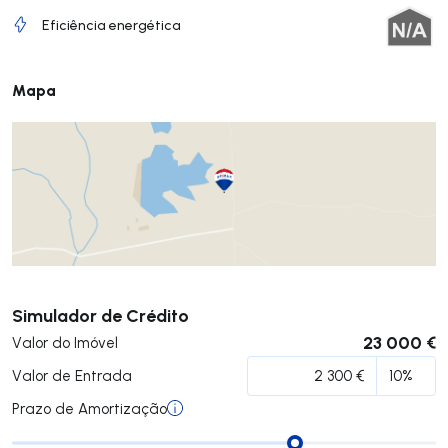
Eficiência energética
Mapa
Submeter
Simulador de Crédito
23 000 €
Valor do Imóvel
Valor de Entrada
Prazo de Amortização