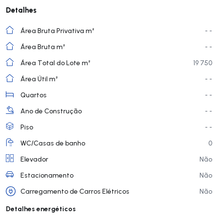
Detalhes
Área Bruta Privativa m²
- -
Área Bruta m²
- -
Área Total do Lote m²
19 750
Área Útil m²
- -
Quartos
- -
Ano de Construção
- -
Piso
- -
WC/Casas de banho
0
Elevador
Não
Estacionamento
Não
Carregamento de Carros Elétricos
Não
Detalhes energéticos