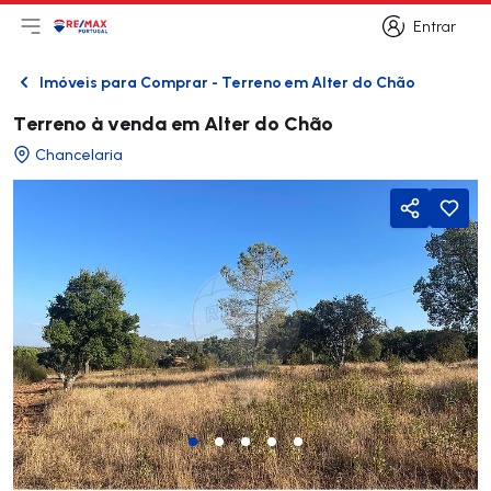
Entrar
Abri menu principal
Logo
Ir para página inicial
Entrar
Imóveis para Comprar - Terreno em Alter do Chão
Voltar
Terreno à venda em Alter do Chão
Chancelaria
Partilhar