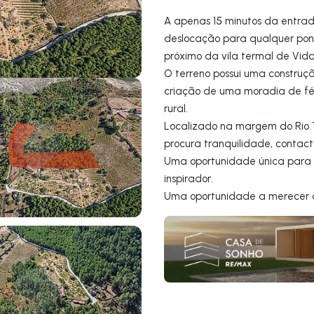
A apenas 15 minutos da entrad
deslocação para qualquer pon
próximo da vila termal de Vid
O terreno possui uma construçã
criação de uma moradia de féri
rural.
Localizado na margem do Rio 
procura tranquilidade, contac
Uma oportunidade única para in
inspirador.
Uma oportunidade a merecer a