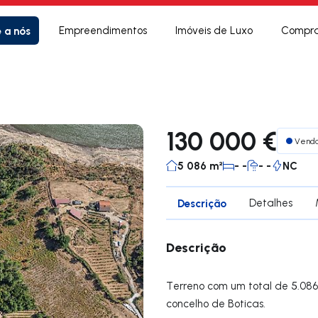
e a nós
Empreendimentos
Imóveis de Luxo
Compra
130 000 €
Vend
5 086 m²
- -
- -
NC
Descrição
Detalhes
Descrição
Terreno com um total de 5.086m
concelho de Boticas.