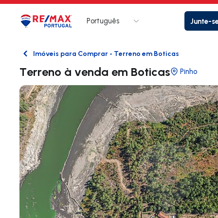
Português
Junte-s
Logo
Ir para página inicial
Imóveis para Comprar - Terreno em Boticas
Voltar
Terreno à venda em Boticas
Pinho