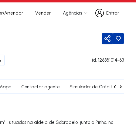
r/Arrendar
Vender
Agências
Entrar
Entrar
Partilhar
id.
126381014-63
a
Mapa
Contactar agente
Simulador de Crédito
Fregu
² , situados na aldeia de Sobradelo, junto a Pinho, no