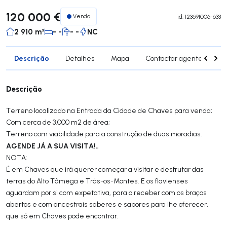
120 000 €
Venda
id.
123691006-633
2 910 m²
- -
- -
NC
Descrição
Detalhes
Mapa
Contactar agente
Si
Descrição
Terreno localizado na Entrada da Cidade de Chaves para venda;
Com cerca de 3.000 m2 de área;
Terreno com viabilidade para a construção de duas moradias.
AGENDE JÁ A SUA VISITA!..
NOTA:
É em Chaves que irá querer começar a visitar e desfrutar das
terras do Alto Tâmega e Trás-os-Montes. E os flavienses
aguardam por si com expetativa, para o receber com os braços
abertos e com ancestrais saberes e sabores para lhe oferecer,
que só em Chaves pode encontrar.