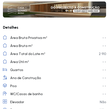
Detalhes
Área Bruta Privativa m²
- -
Área Bruta m²
- -
Área Total do Lote m²
2 910
Área Útil m²
- -
Quartos
- -
Ano de Construção
- -
Piso
- -
WC/Casas de banho
- -
Elevador
Não