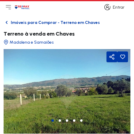
Entrar
Abri menu principal
Logo
Ir para página inicial
Entrar
Imóveis para Comprar - Terreno em Chaves
Voltar
Terreno à venda em Chaves
Madalena e Samaiões
Partilhar