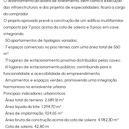
O levantamento do alvará de loteamento, bem como a execução
das infraestruturas e dos projetos de especialidades, ficará a cargo
do comprador.
O projeto aprovado prevê a construção de um edifício multifamiliar
composto por 7 pisos acima da cota de soleira e 3 pisos em cave,
integrando:
• 50 apartamentos de tipologias variadas;
• 7 espaços comerciais no piso térreo, com uma área total de 560
m²;
• 71 lugares de estacionamento privativo distribuídos pelas caves;
• 61 lugares de estacionamento públicos, contribuindo para a
funcionalidade e acessibilidade do empreendimento;
• Arruamentos e espaços verdes, promovendo uma integração
harmoniosa na envolvente urbana.
Principais indicadores urbanísticos:
• Área total do terreno: 2.689,16 m²
• Área líquida do lote: 1.294,70 m²
• Área de implantação: 924,65 m²
• Área bruta de construção acima da cota de soleira: 4.982,30 m²
• Cota de soleira: 42,80 m