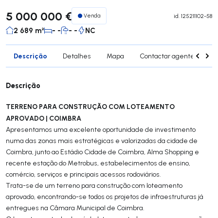
5 000 000 €
Venda
id.
125211102-58
2 689 m²
- -
- -
NC
Descrição
Detalhes
Mapa
Contactar agente
Si
Descrição
TERRENO PARA CONSTRUÇÃO COM LOTEAMENTO
APROVADO | COIMBRA
Apresentamos uma excelente oportunidade de investimento
numa das zonas mais estratégicas e valorizadas da cidade de
Coimbra, junto ao Estádio Cidade de Coimbra, Alma Shopping e
recente estação do Metrobus, estabelecimentos de ensino,
comércio, serviços e principais acessos rodoviários.
Trata-se de um terreno para construção com loteamento
aprovado, encontrando-se todos os projetos de infraestruturas já
entregues na Câmara Municipal de Coimbra.