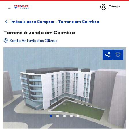
Entrar
Abri menu principal
Logo
Ir para página inicial
Entrar
Imóveis para Comprar - Terreno em Coimbra
Voltar
Terreno à venda em Coimbra
Santo António dos Olivais
Partilhar