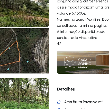
conjunto com 2 outros terrenos
desse modo totalizam uma áre
valor de 67.500€.
Na mesma zona (Monfirre, Boca
consultados na minha pagina.
A informação disponibilizada 
considerada vinculativa.
42
Detalhes
Área Bruta Privativa m²