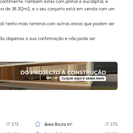
 confimente, tambem estes com pinhal e eucaliptal, e
a de 38.312m2, e o seu conjunto está em venda com um
l) tenho mais terrenos com outras áreas que podem ser
não dispensa a sua confirmação e não pode ser
17 375
Área Bruta m²
17 375