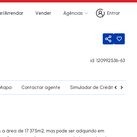
r/Arrendar
Vender
Agências
Entrar
Entrar
Partilhar
id.
120992536-63
Mapa
Contactar agente
Simulador de Crédito
Fregu
om a área de 17.375m2, mas pode ser adquirido em