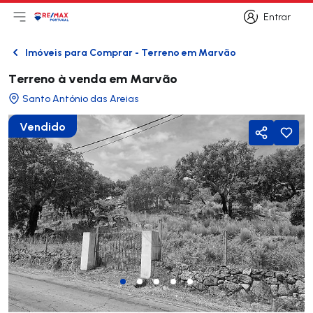
Entrar
Abri menu principal
Logo
Ir para página inicial
Entrar
Imóveis para Comprar - Terreno em Marvão
Voltar
Terreno à venda em Marvão
Santo António das Areias
Vendido
Partilhar