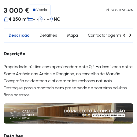
3 000 €
Venda
id.
120581090-489
4 250 m²
- -
- -
NC
Descrição
Detalhes
Mapa
Contactar agente
Si
Descrição
Propriedade rústica com aproximadamente 0,4 Ha localizado entre
Santo António das Areias e Ranginha, no concelho de Marvão.
Topografia acidentada e afloramentos rochosos naturais.
Destaque para o montado bem preservado de sobreiros adultos.
Bons acessos.
Detalhes