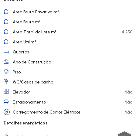
Área Bruta Privativa m²
- -
Área Bruta m²
- -
Área Total do Lote m²
4 250
Área Útil m²
- -
Quartos
- -
Ano de Construção
- -
Piso
- -
WC/Casas de banho
- -
Elevador
Não
Estacionamento
Não
Carregamento de Carros Elétricos
Não
Detalhes energéticos