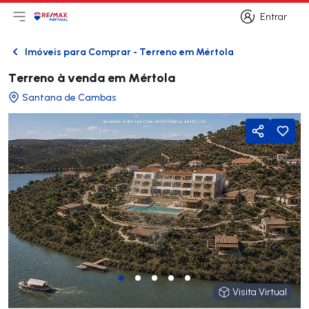
Entrar
Abri menu principal
Logo
Ir para página inicial
Entrar
Imóveis para Comprar - Terreno em Mértola
Voltar
Terreno à venda em Mértola
Santana de Cambas
Partilhar
Visita Virtual
Visita Virtual