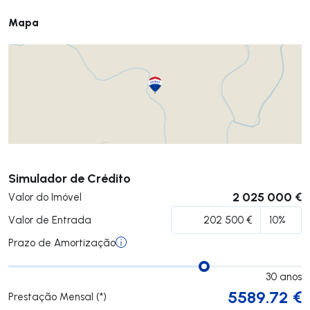
Mapa
Submeter
Simulador de Crédito
2 025 000 €
Valor do Imóvel
Valor de Entrada
Prazo de Amortização
30
anos
5589.72
€
Prestação Mensal (*)