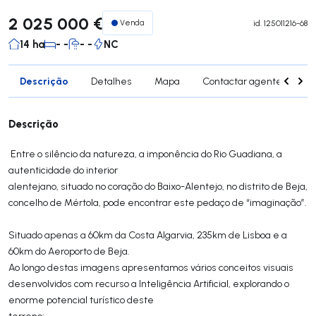
2 025 000 €
Venda
id.
125011216-68
14 ha
- -
- -
NC
Descrição
Detalhes
Mapa
Contactar agente
Si
Descrição
Entre o silêncio da natureza, a imponência do Rio Guadiana, a
autenticidade do interior
alentejano, situado no coração do Baixo-Alentejo, no distrito de Beja,
concelho de Mértola, pode encontrar este pedaço de “imaginação”.
Situado apenas a 60km da Costa Algarvia, 235km de Lisboa e a
60km do Aeroporto de Beja.
Ao longo destas imagens apresentamos vários conceitos visuais
desenvolvidos com recurso a Inteligência Artificial, explorando o
enorme potencial turístico deste
terreno: