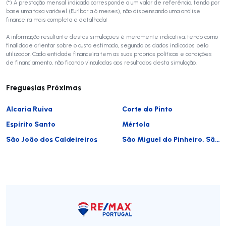
(*) A prestação mensal indicada corresponde a um valor de referência, tendo por
base uma taxa variável (Euribor a 6 meses), não dispensando uma análise
financeira mais completa e detalhada!
A informação resultante destas simulações é meramente indicativa, tendo como
finalidade orientar sobre o custo estimado, segundo os dados indicados pelo
utilizador. Cada entidade financeira tem as suas próprias políticas e condições
de financiamento, não ficando vinculadas aos resultados desta simulação.
Freguesias Próximas
Alcaria Ruiva
Corte do Pinto
Espírito Santo
Mértola
São João dos Caldeireiros
São Miguel do Pinheiro, São Pedro de Solis e São Sebastião dos Carros