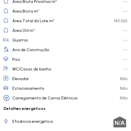
Área Bruta Privativa m²
- -
Área Bruta m²
- -
Área Total do Lote m²
140 625
Área Útil m²
- -
Quartos
- -
Ano de Construção
- -
Piso
- -
WC/Casas de banho
- -
Elevador
Não
Estacionamento
Não
Carregamento de Carros Elétricos
Não
Detalhes energéticos
Eficiência energética