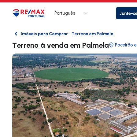
Português
Junte-s
Logo
Ir para página inicial
Imóveis para Comprar - Terreno em Palmela
Voltar
Terreno à venda em Palmela
Poceirão 