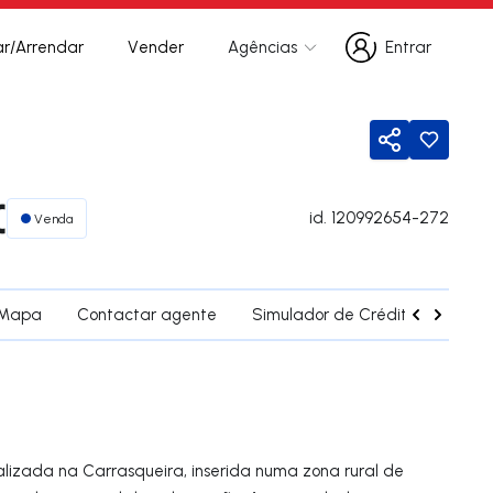
r/Arrendar
Vender
Agências
Entrar
Entrar
Partilhar
€
id.
120992654-272
Venda
Mapa
Contactar agente
Simulador de Crédito
Fregu
lizada na Carrasqueira, inserida numa zona rural de