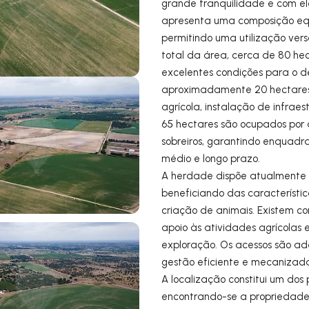
grande tranquilidade e com el
apresenta uma composição equil
permitindo uma utilização vers
total da área, cerca de 80 he
excelentes condições para o d
aproximadamente 20 hectares s
agrícola, instalação de infrae
65 hectares são ocupados por ár
sobreiros, garantindo enquadra
médio e longo prazo.
A herdade dispõe atualmente 
beneficiando das característic
criação de animais. Existem c
apoio às atividades agrícolas 
exploração. Os acessos são a
gestão eficiente e mecanizad
A localização constitui um dos 
encontrando-se a propriedade 