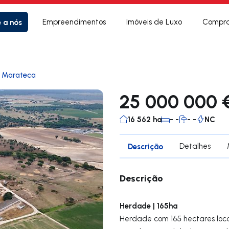
e a nós
Empreendimentos
Imóveis de Luxo
Compra
e Marateca
25 000 000 
16 562 ha
- -
- -
NC
Descrição
Detalhes
Descrição
Herdade | 165ha
Herdade com 165 hectares loca