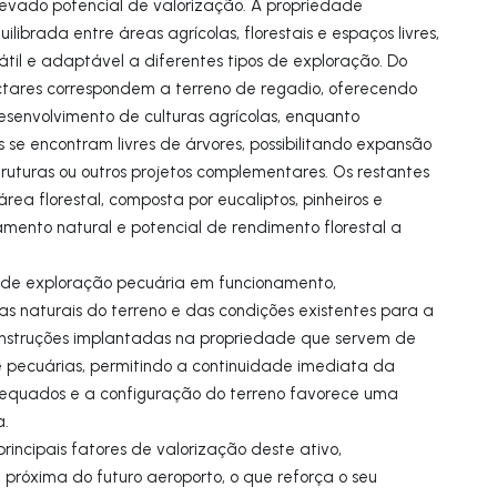
evado potencial de valorização. A propriedade
ibrada entre áreas agrícolas, florestais e espaços livres,
átil e adaptável a diferentes tipos de exploração. Do
ctares correspondem a terreno de regadio, oferecendo
esenvolvimento de culturas agrícolas, enquanto
e encontram livres de árvores, possibilitando expansão
struturas ou outros projetos complementares. Os restantes
ea florestal, composta por eucaliptos, pinheiros e
mento natural e potencial de rendimento florestal a
de exploração pecuária em funcionamento,
as naturais do terreno e das condições existentes para a
onstruções implantadas na propriedade que servem de
e pecuárias, permitindo a continuidade imediata da
dequados e a configuração do terreno favorece uma
a.
principais fatores de valorização deste ativo,
próxima do futuro aeroporto, o que reforça o seu