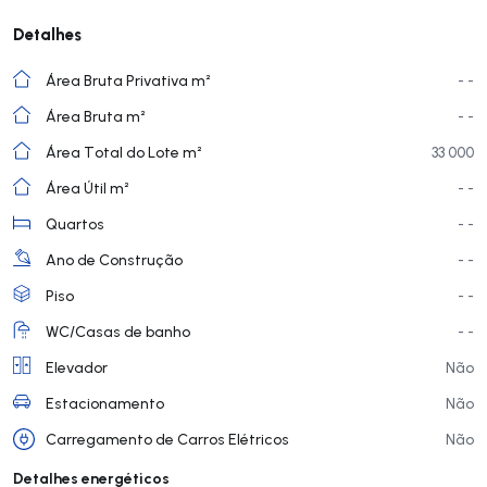
Detalhes
Área Bruta Privativa m²
- -
Área Bruta m²
- -
Área Total do Lote m²
33 000
Área Útil m²
- -
Quartos
- -
Ano de Construção
- -
Piso
- -
WC/Casas de banho
- -
Elevador
Não
Estacionamento
Não
Carregamento de Carros Elétricos
Não
Detalhes energéticos