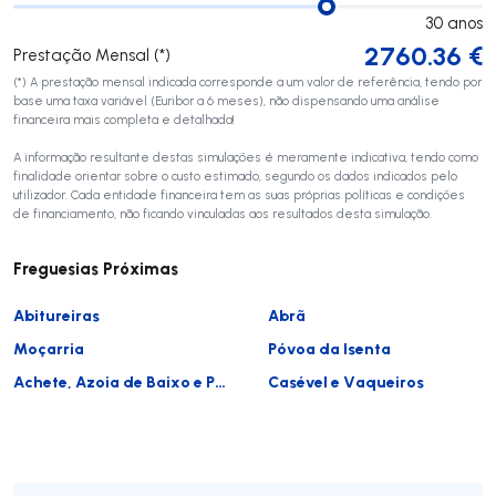
30
anos
2760.36
€
Prestação Mensal (*)
(*) A prestação mensal indicada corresponde a um valor de referência, tendo por
base uma taxa variável (Euribor a 6 meses), não dispensando uma análise
financeira mais completa e detalhada!
A informação resultante destas simulações é meramente indicativa, tendo como
finalidade orientar sobre o custo estimado, segundo os dados indicados pelo
utilizador. Cada entidade financeira tem as suas próprias políticas e condições
de financiamento, não ficando vinculadas aos resultados desta simulação.
Freguesias Próximas
Abitureiras
Abrã
Moçarria
Póvoa da Isenta
Achete, Azoia de Baixo e Póvoa de Santarém
Casével e Vaqueiros