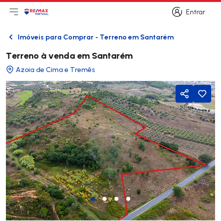
Entrar
Abri menu principal
Logo
Ir para página inicial
Entrar
Imóveis para Comprar - Terreno em Santarém
Voltar
Terreno à venda em Santarém
Azoia de Cima e Tremês
Partilhar