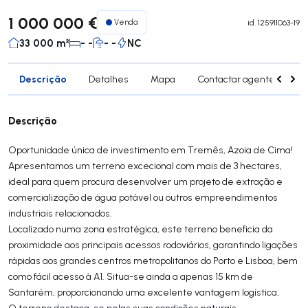
1 000 000 €
Venda
id.
125911063-19
33 000 m²
- -
- -
NC
Descrição
Detalhes
Mapa
Contactar agente
Si
Descrição
Oportunidade única de investimento em Tremês, Azoia de Cima!
Apresentamos um terreno excecional com mais de 3 hectares,
ideal para quem procura desenvolver um projeto de extração e
comercialização de água potável ou outros empreendimentos
industriais relacionados.
Localizado numa zona estratégica, este terreno beneficia da
proximidade aos principais acessos rodoviários, garantindo ligações
rápidas aos grandes centros metropolitanos do Porto e Lisboa, bem
como fácil acesso à A1. Situa-se ainda a apenas 15 km de
Santarém, proporcionando uma excelente vantagem logística.
O terreno destaca-se pelas suas condições naturais