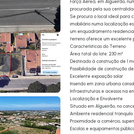
Força Aérea, em Algueirão, nu
procurada pela sua centralidad
Se procura o local ideal para 
imobiliário numa localização e
um enquadramento residencial t
terreno oferece um excelente p
Características do Terreno
Área total do lote: 230 m²
Destinado à construção de 1 
Possibilidade de construção de
Excelente exposição solar
Inserido em zona urbana conso
Infraestruturas e acessos na e
Localização e Envolvente
Situado em Algueirão, no conce
Ambiente residencial tranquilo
Proximidade a comércio, super
Escolas e equipamentos públic