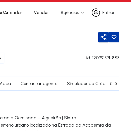
r/Arrendar
Vender
Agências
Entrar
Entrar
Partilhar
id.
120991391-883
a
Mapa
Contactar agente
Simulador de Crédito
Fregu
oradia Geminada – Algueirão | Sintra
terreno urbano localizado na Estrada da Academia da