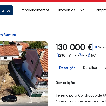
e a nós
Empreendimentos
Imóveis de Luxo
Compra
m Martins
130 000 €
Vend
230 m²
- -
- -
NC
Descrição
Detalhes
Descrição
Terreno para Construção de M
Apresentamos este excelente 