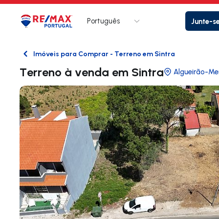
Português
Junte-s
Logo
Ir para página inicial
Imóveis para Comprar - Terreno em Sintra
Voltar
Terreno à venda em Sintra
Algueirão-Me