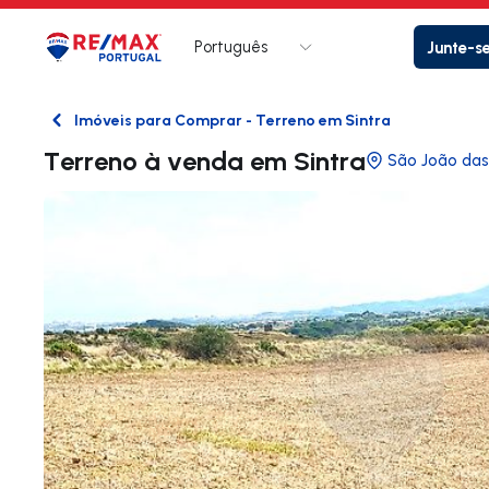
Português
Junte-s
Logo
Ir para página inicial
Imóveis para Comprar - Terreno em Sintra
Voltar
Terreno à venda em Sintra
São João da