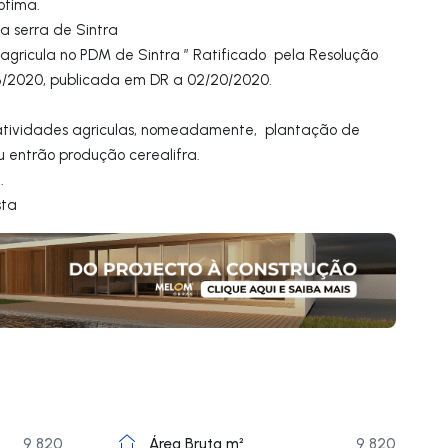
otima.
a serra de Sintra
agricula no PDM de Sintra ” Ratificado pela Resolução
7-B/2020, publicada em DR a 02/20/2020.
atividades agriculas, nomeadamente, plantação de
u entrão produção cerealifra.
.
sta
9 820
Área Bruta m²
9 820