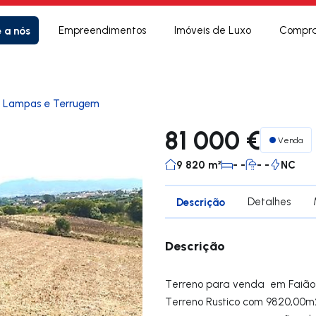
e a nós
Empreendimentos
Imóveis de Luxo
Compra
s Lampas e Terrugem
81 000 €
Venda
9 820 m²
- -
- -
NC
Descrição
Detalhes
Descrição
Terreno para venda em Faião
Terreno Rustico com 9820,00m2