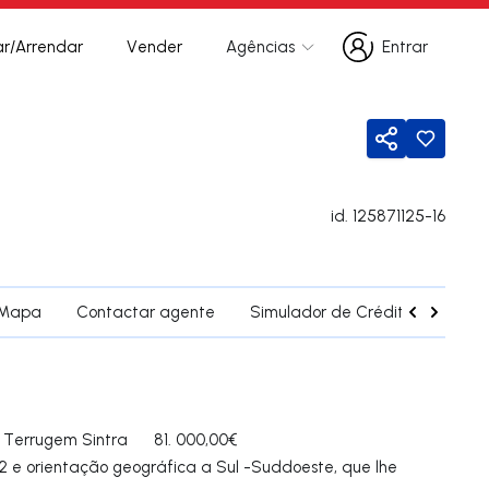
r/Arrendar
Vender
Agências
Entrar
Entrar
Partilhar
id.
125871125-16
Mapa
Contactar agente
Simulador de Crédito
Fregu
 Terrugem Sintra 81. 000,00€
 e orientação geográfica a Sul -Suddoeste, que lhe