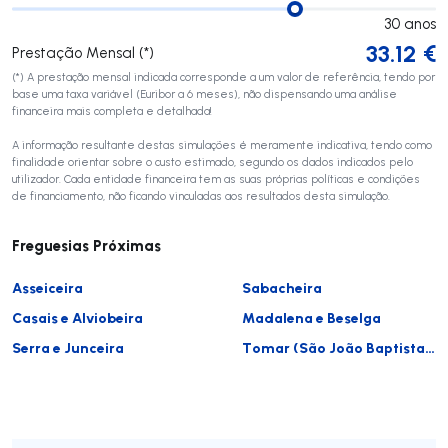
30
anos
33.12
€
Prestação Mensal (*)
(*) A prestação mensal indicada corresponde a um valor de referência, tendo por
base uma taxa variável (Euribor a 6 meses), não dispensando uma análise
financeira mais completa e detalhada!
A informação resultante destas simulações é meramente indicativa, tendo como
finalidade orientar sobre o custo estimado, segundo os dados indicados pelo
utilizador. Cada entidade financeira tem as suas próprias políticas e condições
de financiamento, não ficando vinculadas aos resultados desta simulação.
Freguesias Próximas
Asseiceira
Sabacheira
Casais e Alviobeira
Madalena e Beselga
Serra e Junceira
Tomar (São João Baptista) e Santa Maria dos Olivais