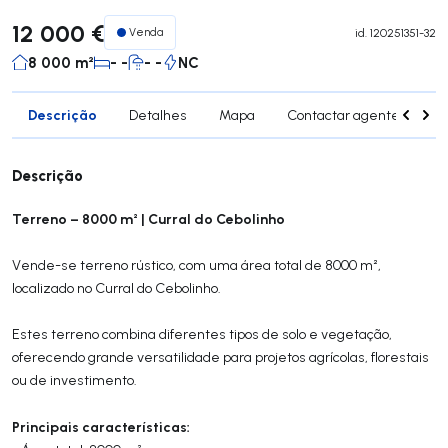
12 000 €
Venda
id.
120251351-32
8 000 m²
- -
- -
NC
Descrição
Detalhes
Mapa
Contactar agente
Si
Descrição
Terreno – 8000 m² | Curral do Cebolinho
Vende-se terreno rústico, com uma área total de 8000 m²,
localizado no Curral do Cebolinho.
Estes terreno combina diferentes tipos de solo e vegetação,
oferecendo grande versatilidade para projetos agrícolas, florestais
ou de investimento.
Principais características: