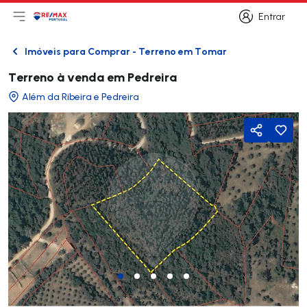
Entrar
Abri menu principal
Logo
Ir para página inicial
Entrar
Imóveis para Comprar - Terreno em Tomar
Voltar
Terreno à venda em Pedreira
Além da Ribeira e Pedreira
Partilhar