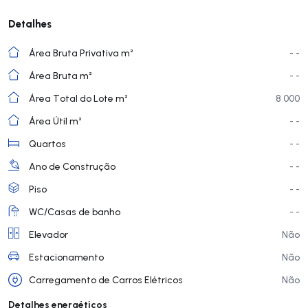
Detalhes
Área Bruta Privativa m²
- -
Área Bruta m²
- -
Área Total do Lote m²
8 000
Área Útil m²
- -
Quartos
- -
Ano de Construção
- -
Piso
- -
WC/Casas de banho
- -
Elevador
Não
Estacionamento
Não
Carregamento de Carros Elétricos
Não
Detalhes energéticos