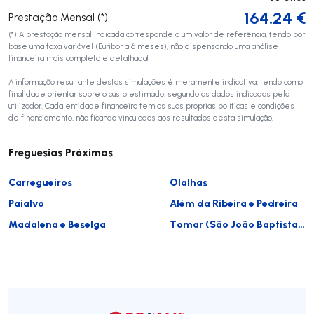
164.24
€
Prestação Mensal (*)
(*) A prestação mensal indicada corresponde a um valor de referência, tendo por
base uma taxa variável (Euribor a 6 meses), não dispensando uma análise
financeira mais completa e detalhada!
A informação resultante destas simulações é meramente indicativa, tendo como
finalidade orientar sobre o custo estimado, segundo os dados indicados pelo
utilizador. Cada entidade financeira tem as suas próprias políticas e condições
de financiamento, não ficando vinculadas aos resultados desta simulação.
Freguesias Próximas
Carregueiros
Olalhas
Paialvo
Além da Ribeira e Pedreira
Madalena e Beselga
Tomar (São João Baptista) e Santa Maria dos Olivais