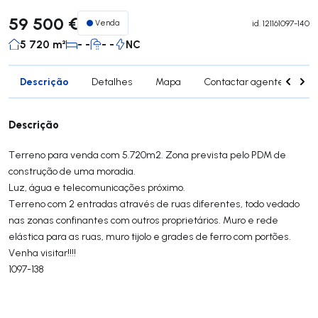
59 500 €
Venda
id.
121161097-140
5 720 m²
- -
- -
NC
Descrição
Detalhes
Mapa
Contactar agente
Si
Descrição
Terreno para venda com 5.720m2. Zona prevista pelo PDM de
construção de uma moradia.
Luz, água e telecomunicações próximo.
Terreno com 2 entradas através de ruas diferentes, todo vedado
nas zonas confinantes com outros proprietários. Muro e rede
elástica para as ruas, muro tijolo e grades de ferro com portões.
Venha visitar!!!!
1097-138