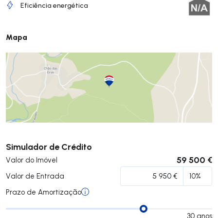
Eficiência energética
Mapa
Submeter
Simulador de Crédito
59 500 €
Valor do Imóvel
Valor de Entrada
Prazo de Amortização
30
anos