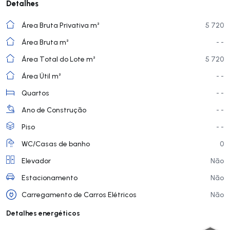
Detalhes
Área Bruta Privativa m²
5 720
Área Bruta m²
- -
Área Total do Lote m²
5 720
Área Útil m²
- -
Quartos
- -
Ano de Construção
- -
Piso
- -
WC/Casas de banho
0
Elevador
Não
Estacionamento
Não
Carregamento de Carros Elétricos
Não
Detalhes energéticos