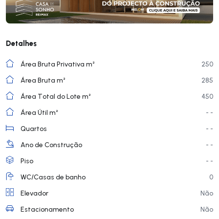
Detalhes
Área Bruta Privativa m²
250
Área Bruta m²
285
Área Total do Lote m²
450
Área Útil m²
- -
Quartos
- -
Ano de Construção
- -
Piso
- -
WC/Casas de banho
0
Elevador
Não
Estacionamento
Não