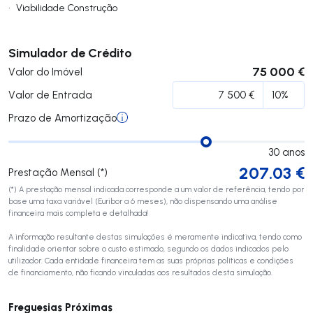
•
Viabilidade Construção
Submeter
Simulador de Crédito
75 000 €
Valor do Imóvel
Valor de Entrada
Prazo de Amortização
30
anos
207.03
€
Prestação Mensal (*)
(*) A prestação mensal indicada corresponde a um valor de referência, tendo por
base uma taxa variável (Euribor a 6 meses), não dispensando uma análise
financeira mais completa e detalhada!
A informação resultante destas simulações é meramente indicativa, tendo como
finalidade orientar sobre o custo estimado, segundo os dados indicados pelo
utilizador. Cada entidade financeira tem as suas próprias políticas e condições
de financiamento, não ficando vinculadas aos resultados desta simulação.
Freguesias Próximas