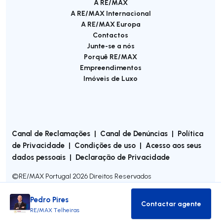
A RE/MAX
A RE/MAX Internacional
A RE/MAX Europa
Contactos
Junte-se a nós
Porquê RE/MAX
Empreendimentos
Imóveis de Luxo
Canal de Reclamações
|
Canal de Denúncias
|
Política
de Privacidade
|
Condições de uso
|
Acesso aos seus
dados pessoais
|
Declaração de Privacidade
©
RE/MAX Portugal
2026
Direitos Reservados
Pedro Pires
Contactar agente
Contactar age
RE/MAX Telheiras