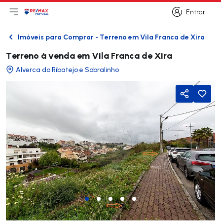
Entrar
Abri menu principal
Logo
Ir para página inicial
Entrar
Imóveis para Comprar - Terreno em Vila Franca de Xira
Voltar
Terreno à venda em Vila Franca de Xira
Alverca do Ribatejo e Sobralinho
Partilhar