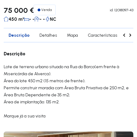
75 000 €
Venda
id.
120181397-43
450 m²
- -
- -
NC
Descrição
Detalhes
Mapa
Características
Cont
Descrição
Lote de terreno urbano situado na Rua do Barco(em frente à
Misericórdia de Alverca).
Área do lote 450 m2 (15 metros de frente);
Permite construir moradia com Área Bruta Privativa de 250 m2, e
Área Bruta Dependente de 35 m2;
Área de implantação: 135 m2.
Marque já a sua visita