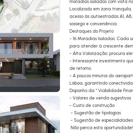
moradias isoladas com vista ri
Localizado em zona tranquila, 
acesso às autoestradas A1, A8, 
sossego e conveniência.
Destaques do Projeto:
- 16 Moradias Isoladas: Cada
para atender à crescente de
- Alta Valorização: procura e
- Interessante investimento q
de retorno.
- A poucos minutos do aeropor
Lisboa, garantindo conectivid
Disponho da “ Viabilidade Fina
- Valores de venda sugestivo
- Custo de construção
- Sugestão de tipologias
- Sugestão de especialidade
Não perca esta oportunidade