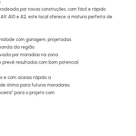
o.
rodeada por novas construções, com fácil e rápido
A9, A10 e A2, este local oferece a mistura perfeita de
 unidade com garagem, projetadas
manda da região.
levada por moradias na zona.
ue prevê resultados com bom potencial
to e com acesso rápido a
ade ótima para futuros moradores.
nceira” para o projeto com:
s
s
!