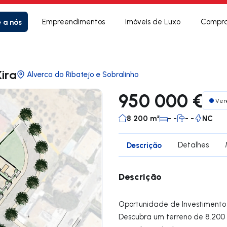
e a nós
Empreendimentos
Imóveis de Luxo
Compra
ira
Alverca do Ribatejo e Sobralinho
950 000 €
Ven
8 200 m²
- -
- -
NC
Descrição
Detalhes
Descrição
Oportunidade de Investimento
Descubra um terreno de 8.200 