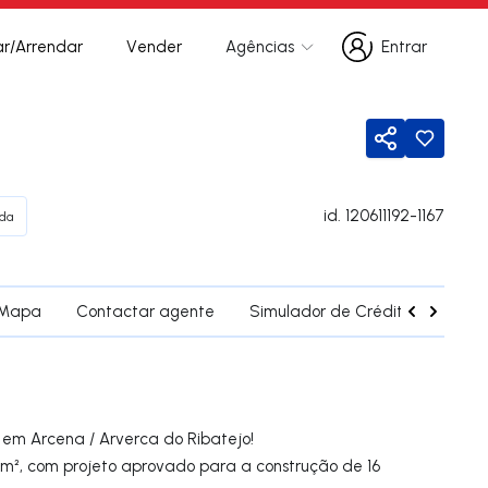
r/Arrendar
Vender
Agências
Entrar
Entrar
Partilhar
id.
120611192-1167
da
Mapa
Contactar agente
Simulador de Crédito
Fregu
 em Arcena / Arverca do Ribatejo!
m², com projeto aprovado para a construção de 16