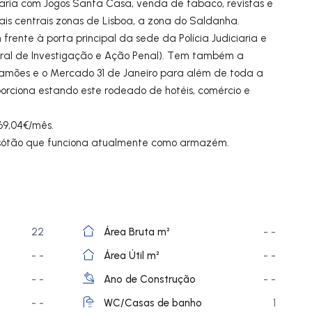
aria com Jogos Santa Casa, venda de tabaco, revistas e
ais centrais zonas de Lisboa, a zona do Saldanha.
frente à porta principal da sede da Polícia Judiciaria e
al de Investigação e Ação Penal). Tem também a
Camões e o Mercado 31 de Janeiro para além de toda a
orciona estando este rodeado de hotéis, comércio e
69,04€/mês.
sótão que funciona atualmente como armazém.
22
Área Bruta m²
- -
- -
Área Útil m²
- -
- -
Ano de Construção
- -
- -
WC/Casas de banho
1