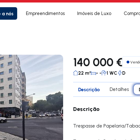
e a nós
Empreendimentos
Imóveis de Luxo
Compra
140 000 €
Vend
22 m²
- -
1 WC
D
Descrição
Detalhes
Descrição
Trespasse de Papelaria/Tabac