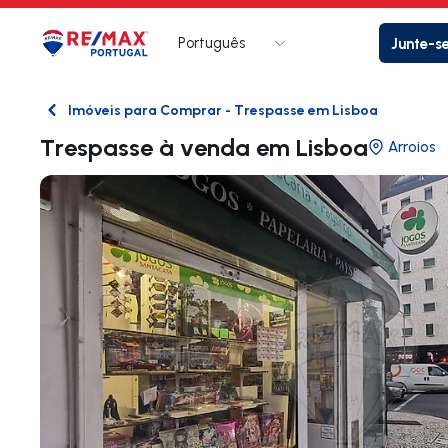
Português
Junte-s
Logo
Ir para página inicial
Imóveis para Comprar - Trespasse em Lisboa
Voltar
Trespasse à venda em Lisboa
Arroios