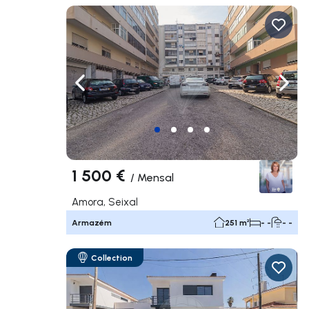
Navegação para a esquerda
Nave
1 500 €
/
Mensal
Amora, Seixal
Armazém
251 m²
- -
- -
Collection