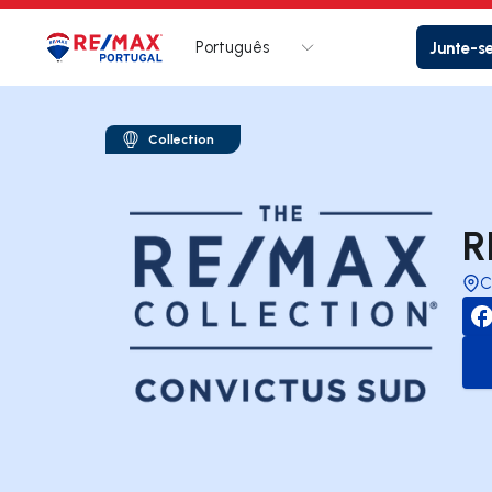
Português
Junte-s
Logo
Ir para página inicial
Collection
R
C