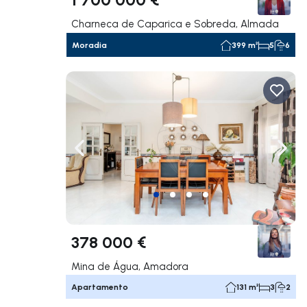
Charneca de Caparica e Sobreda, Almada
Moradia
399 m²
5
6
Navegação para a esquerda
Nave
378 000 €
Mina de Água, Amadora
Apartamento
131 m²
3
2