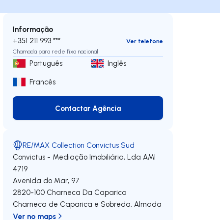
Informação
+351 211 993 ***
Ver telefone
Chamada para rede fixa nacional
Português
Inglês
Francês
Contactar Agência
Contactar Agência
RE/MAX Collection Convictus Sud
Convictus - Mediação Imobiliária, Lda
AMI
4719
Avenida do Mar, 97
2820-100
Charneca Da Caparica
Charneca de Caparica e Sobreda
,
Almada
Ver no maps