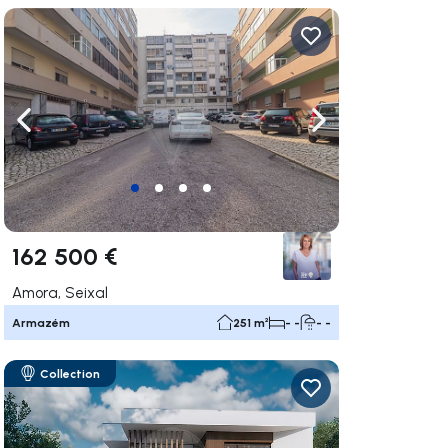
gação para a direita
Navegação para a esquerda
Navegação para a
162 500 €
Amora, Seixal
Armazém
251 m²
- -
- -
Collection