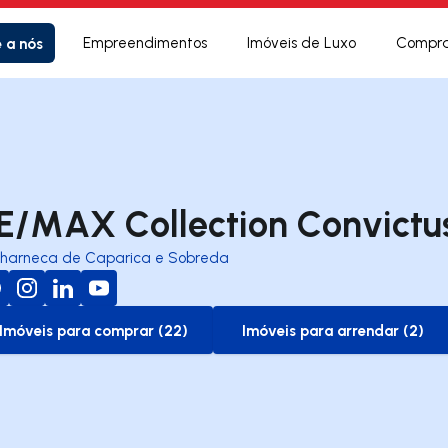
e a nós
Empreendimentos
Imóveis de Luxo
Compra
E/MAX Collection Convictu
harneca de Caparica e Sobreda
Imóveis para comprar (22)
Imóveis para arrendar (2)
to-buy-listing
to-rent-listing