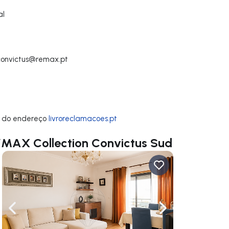
al
convictus@remax.pt
 do endereço
livroreclamacoes.pt
/MAX Collection Convictus Sud
gação para a direita
Navegação para a esquerda
Navegação para a