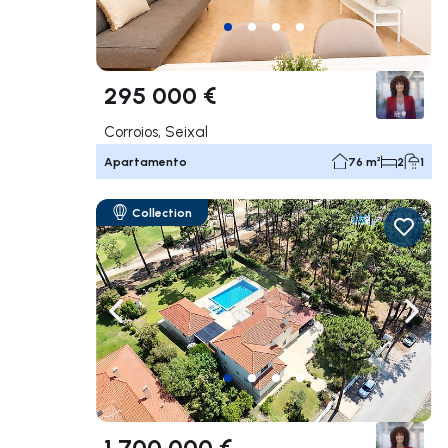
295 000 €
Corroios, Seixal
Apartamento
76 m²
2
1
Collection
Navegação para a esquerda
Nave
1 700 000 €