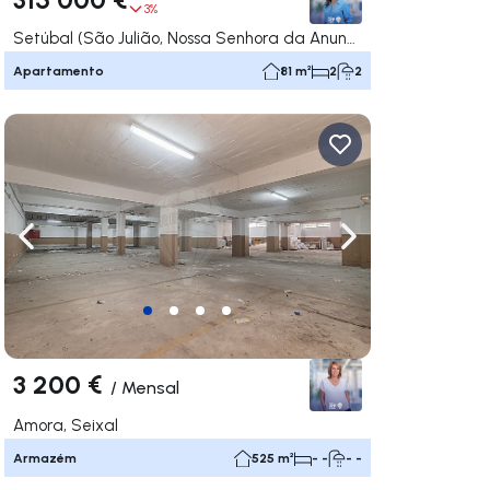
3%
Setúbal (São Julião, Nossa Senhora da Anunciada e Santa Maria da Graça), Setúbal
Apartamento
81 m²
2
2
gação para a direita
Navegação para a esquerda
Navegação para a
3 200 €
/
Mensal
Amora, Seixal
Armazém
525 m²
- -
- -