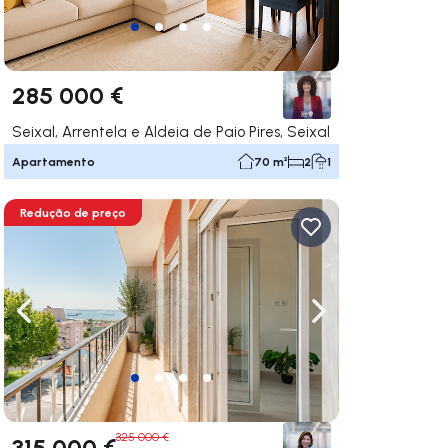
285 000 €
Seixal, Arrentela e Aldeia de Paio Pires, Seixal
Apartamento
70 m²
2
1
Redução de preço
gação para a direita
Navegação para a esquerda
Navegação para a
325 000 €
315 000 €