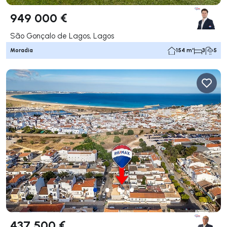
949 000 €
São Gonçalo de Lagos, Lagos
Moradia
154 m²
3
5
437 500 €