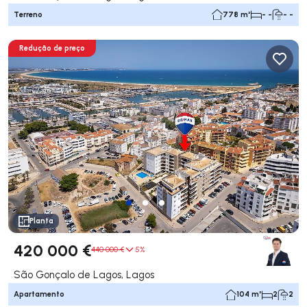
Terreno
778 m²
- -
- -
Redução de preço
Planta
420 000 €
440 000 €
5%
São Gonçalo de Lagos, Lagos
Apartamento
104 m²
2
2