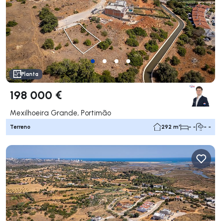
Planta
198 000 €
Mexilhoeira Grande, Portimão
Terreno
292 m²
- -
- -