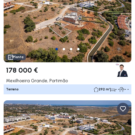
Planta
178 000 €
Mexilhoeira Grande, Portimão
Terreno
292 m²
- -
- -