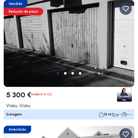
Vendido
Redução de preço
5 300 €
6 000 €
12%
Viseu, Viseu
Garagem
15 m²
- -
- -
Arrendado