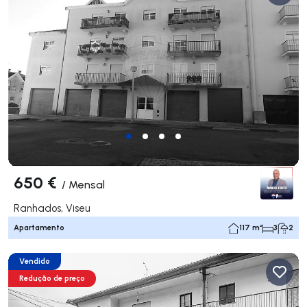
650 €
/
Mensal
Ranhados, Viseu
Apartamento
117 m²
3
2
Vendido
Redução de preço