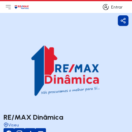
Entrar
Abri menu principal
Logo
Ir para página inicial
Entrar
Parti
RE/MAX Dinâmica
Viseu