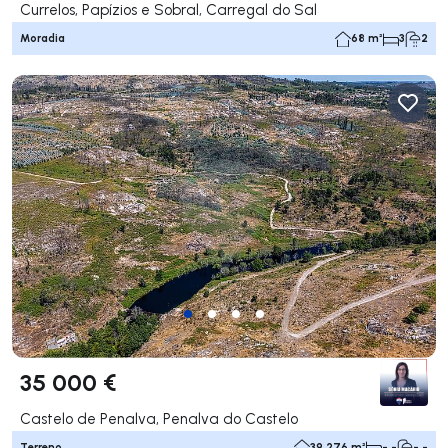
Currelos, Papízios e Sobral, Carregal do Sal
Moradia
68 m²
3
2
35 000 €
Castelo de Penalva, Penalva do Castelo
Terreno
39 276 m²
- -
- -