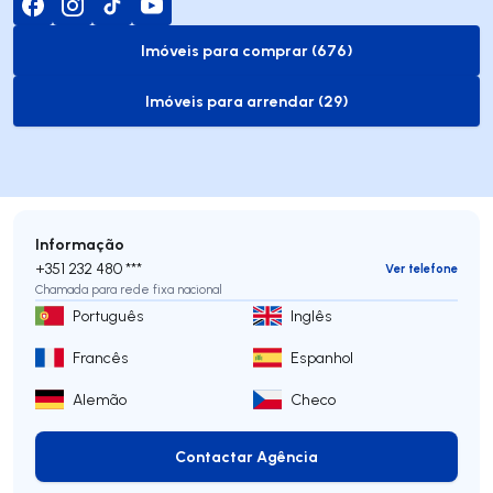
Imóveis para comprar (676)
to-buy-listing
Imóveis para arrendar (29)
to-rent-listing
Informação
+351 232 480 ***
Ver telefone
Chamada para rede fixa nacional
Português
Inglês
Francês
Espanhol
Alemão
Checo
Contactar Agência
Contactar Agência