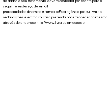
de dados e seu tratamento, deverá contactar por escrito para o
seguinte endereço de email:
protecaodados.dinamica@remax.ptEsta
agência possui livro de
reclamações electrónico, caso pretenda poderá aceder ao mesmo
através do endereço http://www.livroreclamacoes.pt