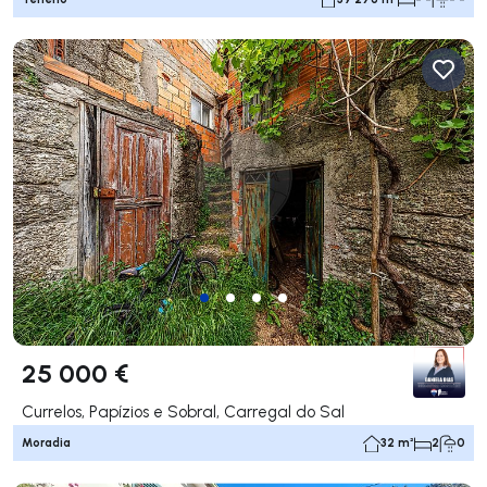
25 000 €
Currelos, Papízios e Sobral, Carregal do Sal
Moradia
32 m²
2
0