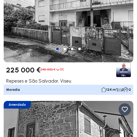
225 000 €
245 000 €
8%
Repeses e São Salvador, Viseu
Moradia
124 m²
3
2
Arrendado