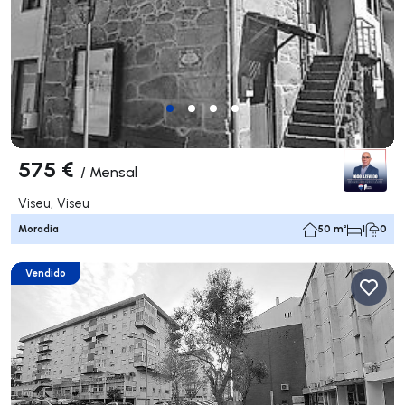
575 €
/
Mensal
Viseu, Viseu
Moradia
50 m²
1
0
Vendido