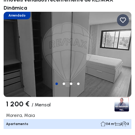
Dinâmica
Arrendado
1 200 €
/
Mensal
Moreira, Maia
Apartamento
114 m²
2
3