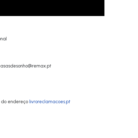
nal
casasdesonho@remax.pt
 do endereço
livroreclamacoes.pt