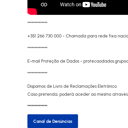
**************
+351 266 730 000
-
Chamada para rede fixa nacio
**************
E-mail Proteção de Dados -
protecaodados.grupo
**************
Dispomos de Livro de Reclamações Eletrónico.
Caso pretenda, poderá aceder ao mesmo através
**************
Canal de Denúncias
Canal de Denúncias