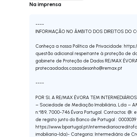
Na imprensa
----
INFORMAÇÃO NO ÂMBITO DOS DIREITOS DO 
Conheça a nossa Política de Privacidade: http
questão adicional respeitante à proteção de d
gabinete de Proteção de Dados RE/MAX ÉVORA
protecaodados.casasdesonho@remax.pt
----
POR SI, A RE/MAX ÉVORA TEM INTERMEDIÁRIOS 
– Sociedade de Mediação Imobiliária, Lda – AM
n.º189, 7000-746 Évora Portugal. Contactos: @:
e
de registo junto do Banco de Portugal : 0003039 
https://www.bportugal.pt/intermediariocredit
imobiliaria-lda)- Categoria: Intermediário de Cr