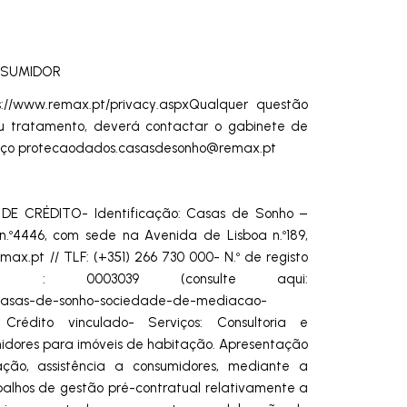
NSUMIDOR
s://www.remax.pt/privacy.aspxQualquer questão
eu tratamento, deverá contactar o gabinete de
eço
protecaodados.casasdesonho@remax.pt
E CRÉDITO- Identificação: Casas de Sonho –
.º4446, com sede na Avenida de Lisboa n.º189,
max.pt
// TLF: (+351) 266 730 000- N.º de registo
 : 0003039 (consulte aqui:
ar/casas-de-sonho-sociedade-de-mediacao-
e Crédito vinculado- Serviços: Consultoria e
midores para imóveis de habitação. Apresentação
ção, assistência a consumidores, mediante a
abalhos de gestão pré-contratual relativamente a