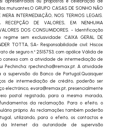
si apresentados ou propostos e celebração de
me dos mutuantes.O GRUPO CASAS DE SONHO NÃO
E MERA INTERMEDIAÇÃO, NOS TERMOS LEGAIS.
 RECEPÇÃO DE VALORES, EM NENHUMA
ALORES DOS CONSUMIDORES. - Identificação
m regime sem exclusividade: CAIXA GERAL DE
R TOTTA, SA- Responsabilidade civil: Hiscox
ato de seguro n.º 2515753, com apólice Válida de
to conexo com a atividade de intermediação de
Rui Pechincha:
rpechincha@remax.pt
. A atividade
a a supervisão do Banco de Portugal.Quaisquer
ços de intermediação de crédito, poderão ser
ço electrónico,
evora@remax.pt
, presencialmente
rreio postal registado, para a mesma morada,
 fundamentos da reclamação. Para o efeito, o
mulário próprio. As reclamações também poderão
gal, utilizando, para o efeito, os contactos e
o da Internet da autoridade de supervisão