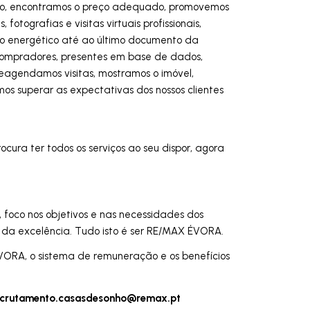
ado, encontramos o preço adequado, promovemos
otografias e visitas virtuais profissionais,
do energético até ao último documento da
compradores, presentes em base de dados,
eagendamos visitas, mostramos o imóvel,
s superar as expectativas dos nossos clientes
ura ter todos os serviços ao seu dispor, agora
, foco nos objetivos e nas necessidades dos
ra da excelência. Tudo isto é ser RE/MAX ÉVORA.
ORA, o sistema de remuneração e os benefícios
ecrutamento.casasdesonho@remax.pt