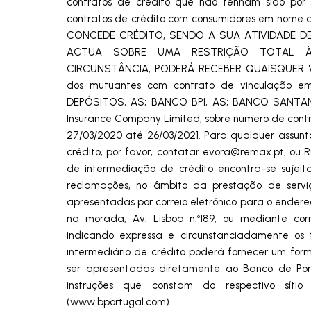
contratos de crédito que não tenham sido por 
contratos de crédito com consumidores em no
CONCEDE CRÉDITO, SENDO A SUA ATIVIDADE D
ACTUA SOBRE UMA RESTRIÇÃO TOTAL À
CIRCUNSTÂNCIA, PODERÁ RECEBER QUAISQUER V
dos mutuantes com contrato de vinculação e
DEPÓSITOS, AS; BANCO BPI, AS; BANCO SANTANDE
Insurance Company Limited, sobre número de contr
27/03/2020 até 26/03/2021. Para qualquer assun
crédito, por favor, contatar
evora@remax.pt
, ou 
de intermediação de crédito encontra-se sujeit
reclamações, no âmbito da prestação de servi
apresentadas por correio eletrónico para o endere
na morada, Av. Lisboa n.º189, ou mediante co
indicando expressa e circunstanciadamente os
intermediário de crédito poderá fornecer um for
ser apresentadas diretamente ao Banco de Portu
instruções que constam do respectivo síti
(www.bportugal.com).