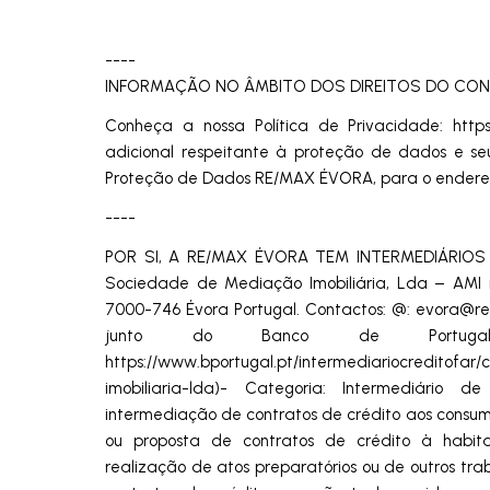
----
INFORMAÇÃO NO ÂMBITO DOS DIREITOS DO CO
Conheça a nossa Política de Privacidade: http
adicional respeitante à proteção de dados e s
Proteção de Dados RE/MAX ÉVORA, para o ender
----
POR SI, A RE/MAX ÉVORA TEM INTERMEDIÁRIOS D
Sociedade de Mediação Imobiliária, Lda – AMI n
7000-746 Évora Portugal. Contactos: @:
evora@re
junto do Banco de Portugal
https://www.bportugal.pt/intermediariocreditof
imobiliaria-lda)- Categoria: Intermediário d
intermediação de contratos de crédito aos consu
ou proposta de contratos de crédito à habita
realização de atos preparatórios ou de outros tr