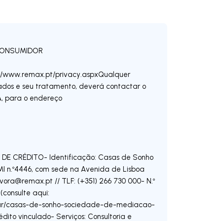
CONSUMIDOR
s://www.remax.pt/privacy.aspxQualquer
ados e seu tratamento, deverá contactar o
, para o endereço
DE CRÉDITO- Identificação: Casas de Sonho
I n.º4446, com sede na Avenida de Lisboa
vora@remax.pt
// TLF: (+351) 266 730 000- N.º
(consulte aqui:
ofar/casas-de-sonho-sociedade-de-mediacao-
édito vinculado- Serviços: Consultoria e