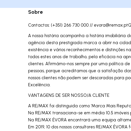
Sobre
Contactos: (+351) 266 730 000 //
evora@remax.pt
A nossa história acompanha a história imobiliária
agência desta prestigiada marca a abrir na cida
existência e vários reconhecimentos e distinções na
todos estes anos de trabalho, pela eficácia na ap
clientes. Afirmámo-nos sempre por uma política de
pessoas, porque acreditamos que a satisfação das
nossos clientes não podem ser descoradas para po
Excelência.
VANTAGENS DE SER NOSSO/A CLIENTE
A RE/MAX foi distinguida como 'Marca Mais Reputad
Na RE/MAX transaciona-se em média 10.5 imóveis p
Na RE/MAX ÉVORA encontrará uma equipa altamen
Em 2019, 10 dos nossos consultores RE/MAX ÉVORA f