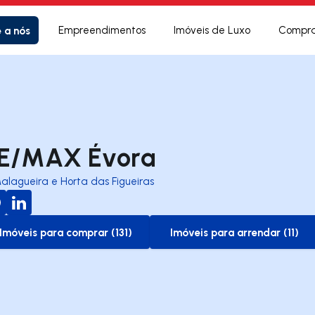
e a nós
Empreendimentos
Imóveis de Luxo
Compra
E/MAX Évora
alagueira e Horta das Figueiras
Imóveis para comprar (131)
Imóveis para arrendar (11)
to-buy-listing
to-rent-listing