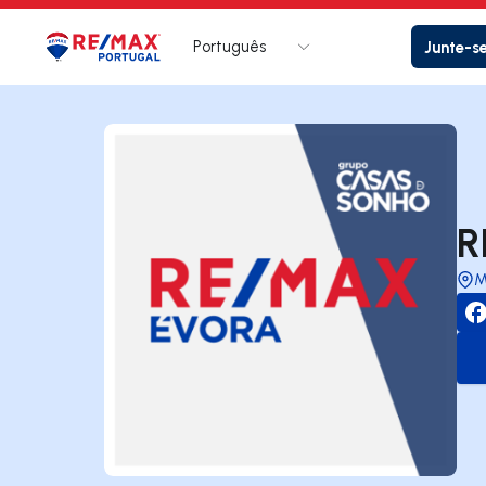
Português
Junte-s
Logo
Ir para página inicial
R
M