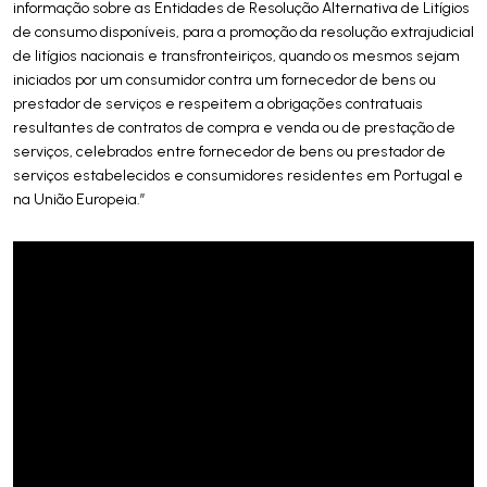
informação sobre as Entidades de Resolução Alternativa de Litígios
de consumo disponíveis, para a promoção da resolução extrajudicial
de litígios nacionais e transfronteiriços, quando os mesmos sejam
iniciados por um consumidor contra um fornecedor de bens ou
prestador de serviços e respeitem a obrigações contratuais
resultantes de contratos de compra e venda ou de prestação de
serviços, celebrados entre fornecedor de bens ou prestador de
serviços estabelecidos e consumidores residentes em Portugal e
na União Europeia.”