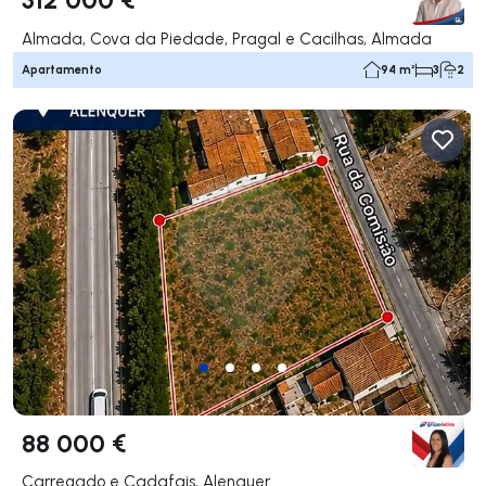
Almada, Cova da Piedade, Pragal e Cacilhas, Almada
Apartamento
94 m²
3
2
88 000 €
Carregado e Cadafais, Alenquer