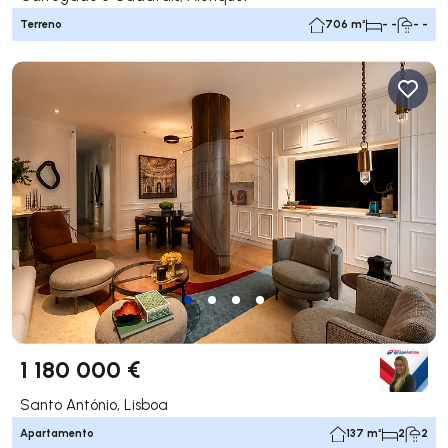
Terreno
706 m²
- -
- -
1 180 000 €
Santo António, Lisboa
Apartamento
137 m²
2
2