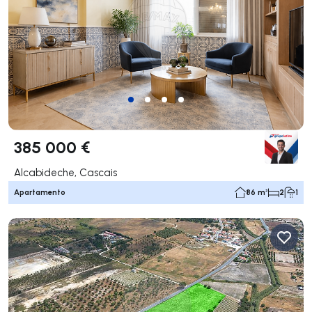
385 000 €
Alcabideche, Cascais
Apartamento
86 m²
2
1