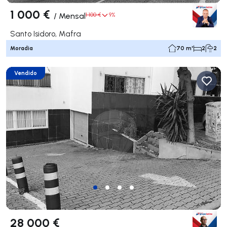
1 000 €
/
Mensal
1 100 €
9%
Santo Isidoro, Mafra
Moradia
70 m²
2
2
Vendido
28 000 €