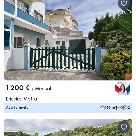
1 200 €
/
Mensal
Ericeira, Mafra
Apartamento
150 m²
3
2