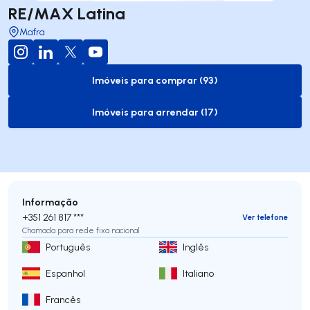
RE/MAX Latina
Mafra
Imóveis para comprar (93)
to-buy-listing
Imóveis para arrendar (17)
to-rent-listing
Informação
+351 261 817 ***
Ver telefone
Chamada para rede fixa nacional
Português
Inglês
Espanhol
Italiano
Francês