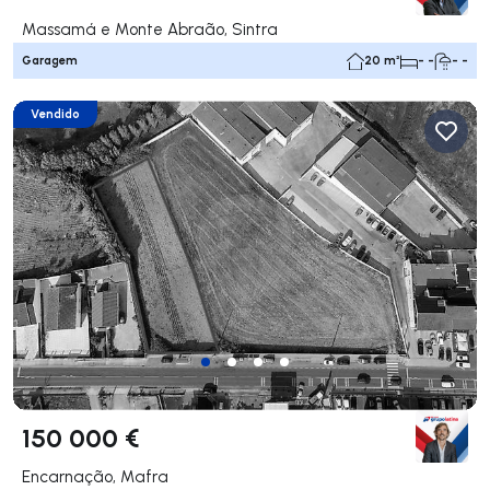
Massamá e Monte Abraão, Sintra
Garagem
20 m²
- -
- -
Vendido
150 000 €
Encarnação, Mafra