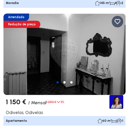
Moradia
145 m²
4
2
Arrendado
Redução de preço
1 150 €
/
Mensal
1 250 €
8%
Odivelas, Odivelas
Apartamento
60 m²
1
1