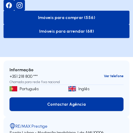
Imóveis para comprar (556)
to-buy-listing
Imóveis para arrendar (68)
to-rent-listing
Informação
+351 218 800 ***
Ver telefone
Chamada para rede fixa nacional
Português
Inglês
Contactar Agência
Contactar Agência
RE/MAX Prestige
Sentir Lisboa - Mediação Imobiliária, Lda
AMI 10006