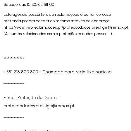
Sábado: das 10h00 às 18h00
Esta agência possui livro de reclamações electrónico, caso
pretenda poderá aceder ao mesmo através do endereço:
http://www.livroreclamacoes.pt/
protecaodados.prestige@remax.pt
(Assuntos relacionados com a proteção de dados pessoais).
**************
+351 218 800 800
-
Chamada para rede fixa nacional
**************
E-mail Proteção de Dados -
protecaodados.prestige@remax.pt
**************