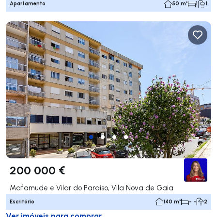
Apartamento
50 m²
1
1
200 000 €
Mafamude e Vilar do Paraíso, Vila Nova de Gaia
Escritório
140 m²
- -
2
Ver imóveis para comprar