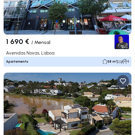
1 690 €
/
Mensal
Avenidas Novas, Lisboa
Apartamento
58 m²
1
1