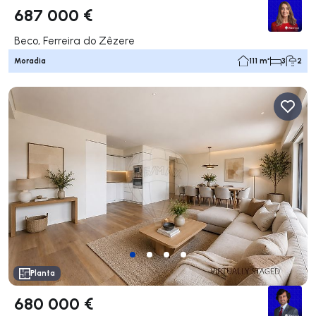
687 000 €
Beco, Ferreira do Zêzere
Moradia
111 m²
3
2
Planta
680 000 €