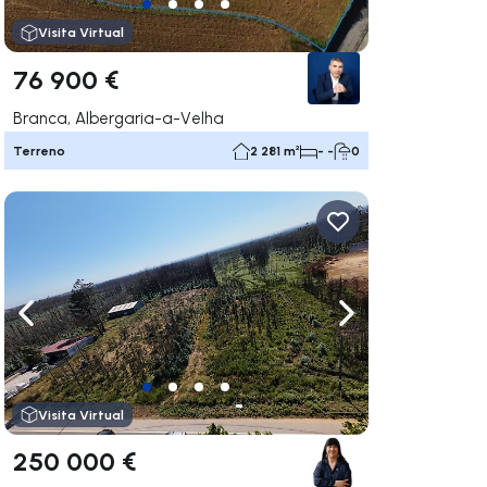
Visita Virtual
76 900 €
Branca, Albergaria-a-Velha
Terreno
2 281 m²
- -
0
gação para a direita
Navegação para a esquerda
Navegação para a
Visita Virtual
250 000 €