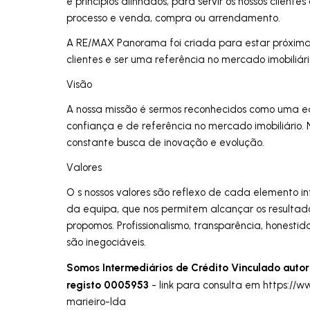
e princípios alinhados, para servir os nossos client
processo e venda, compra ou arrendamento.
A RE/MAX Panorama foi criada para estar próxima
clientes e ser uma referência no mercado imobiliár
Visão
A nossa missão é sermos reconhecidos como uma 
confiança e de referência no mercado imobiliário.
constante busca de inovação e evolução.
Valores
O s nossos valores são reflexo de cada elemento i
da equipa, que nos permitem alcançar os resultad
propomos. Profissionalismo, transparência, honesti
são inegociáveis.
Somos Intermediários de Crédito Vinculado autor
registo 0005953
- link para consulta em https://w
marieiro-lda