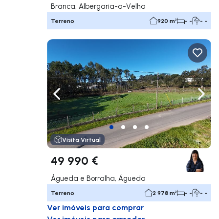
Branca, Albergaria-a-Velha
Terreno
920 m²
- -
- -
Navegação para a esquerda
Nave
Visita Virtual
49 990 €
Águeda e Borralha, Águeda
Terreno
2 978 m²
- -
- -
Ver imóveis para comprar
Ver imóveis para arrendar