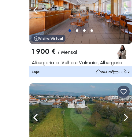
Navegação para a esquerda
Nave
Visita Virtual
1 900 €
/
Mensal
Albergaria-a-Velha e Valmaior, Albergaria-a-Velha
Loja
264 m²
- -
2
Navegação para a esquerda
Nave