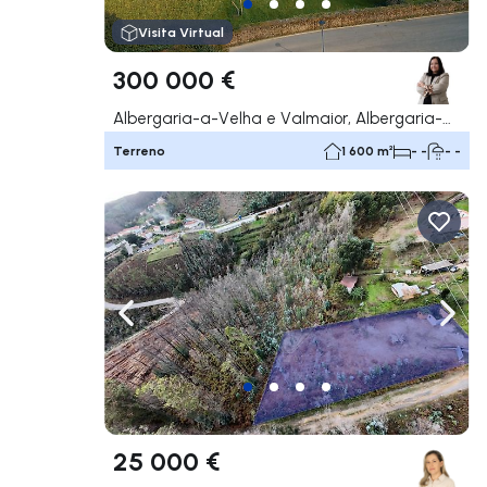
Visita Virtual
300 000 €
Albergaria-a-Velha e Valmaior, Albergaria-a-Velha
Terreno
1 600 m²
- -
- -
Navegação para a esquerda
Nave
25 000 €