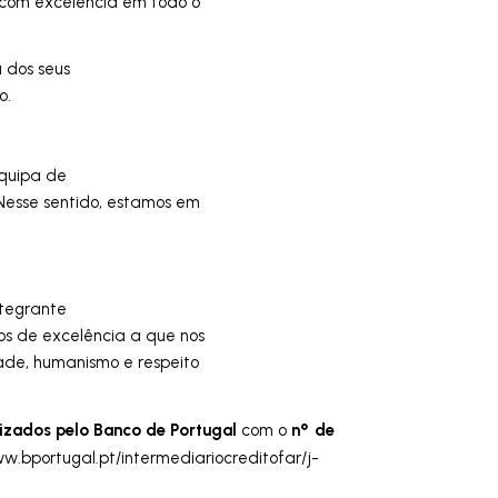
es com excelência em todo o
 dos seus
io.
equipa de
 Nesse sentido, estamos em
ntegrante
os de excelência a que nos
dade, humanismo e respeito
izados pelo Banco de Portugal
nº de
com o
ww.bportugal.pt/intermediariocreditofar/j-