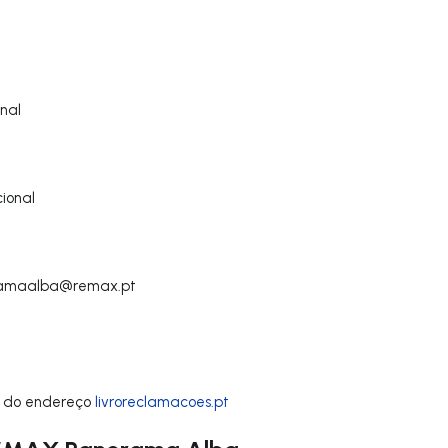
nal
ional
ramaalba@remax.pt
 do endereço
livroreclamacoes.pt