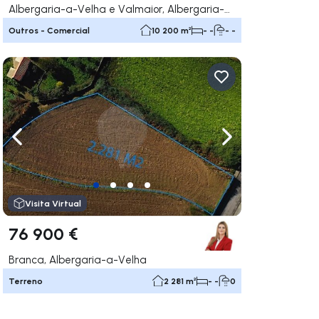
Albergaria-a-Velha e Valmaior, Albergaria-a-Velha
Outros - Comercial
10 200 m²
- -
- -
gação para a direita
Navegação para a esquerda
Navegação para a
Visita Virtual
76 900 €
Branca, Albergaria-a-Velha
Terreno
2 281 m²
- -
0