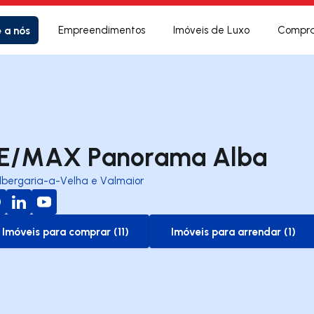
e a nós
Empreendimentos
Imóveis de Luxo
Compra
E/MAX Panorama Alba
lbergaria-a-Velha e Valmaior
Imóveis para comprar (11)
Imóveis para arrendar (1)
to-buy-listing
to-rent-listing