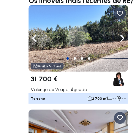
Os imóveis mais recentes de 
Navegação para a esquerda
Nave
Visita Virtual
31 700 €
Valongo do Vouga, Águeda
Terreno
2 700 m²
- -
- -