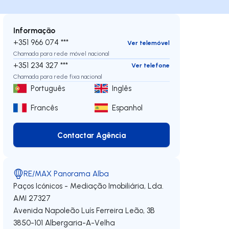
Informação
+351 966 074 ***
Ver telemóvel
Chamada para rede móvel nacional
+351 234 327 ***
Ver telefone
Chamada para rede fixa nacional
Português
Inglês
Francês
Espanhol
Contactar Agência
Contactar Agência
RE/MAX Panorama Alba
Paços Icónicos - Mediação Imobiliária, Lda.
AMI 27327
Avenida Napoleão Luís Ferreira Leão, 3B
3850-101
Albergaria-A-Velha