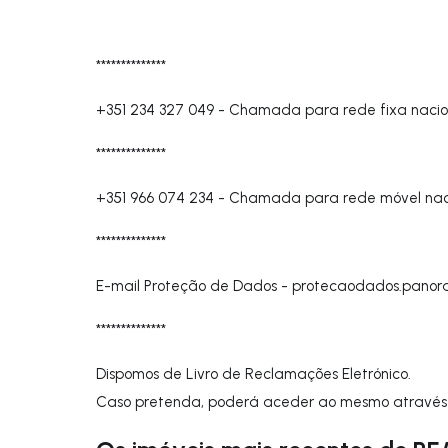
**************
+351 234 327 049
-
Chamada para rede fixa nacio
**************
+351 966 074 234
-
Chamada para rede móvel nac
**************
E-mail Proteção de Dados -
protecaodados.pano
**************
Dispomos de Livro de Reclamações Eletrónico.
Caso pretenda, poderá aceder ao mesmo através