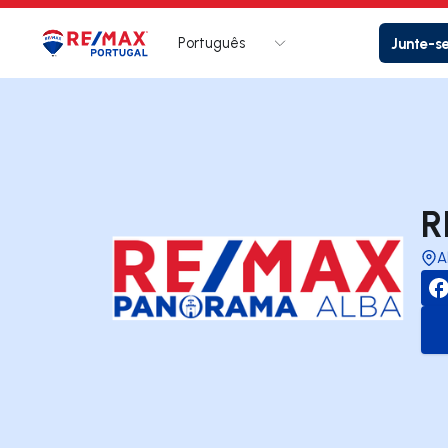
Português
Junte-s
Logo
Ir para página inicial
R
A