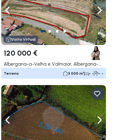
gação para a direita
Navegação para a esquerda
Navegação para a
Visita Virtual
120 000 €
Albergaria-a-Velha e Valmaior, Albergaria-a-Velha
Terreno
3 000 m²
- -
- -
gação para a direita
Navegação para a esquerda
Navegação para a