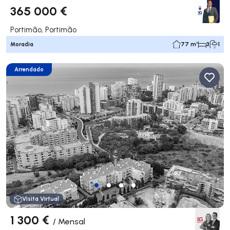
365 000 €
Portimão, Portimão
Moradia
77 m²
3
1
Arrendado
Visita Virtual
1 300 €
/
Mensal