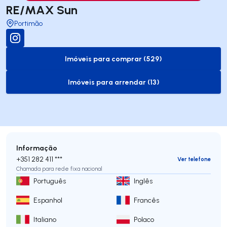
RE/MAX Sun
Portimão
Imóveis para comprar (529)
to-buy-listing
Imóveis para arrendar (13)
to-rent-listing
Informação
+351 282 411 ***
Ver telefone
Chamada para rede fixa nacional
Português
Inglês
Espanhol
Francês
Italiano
Polaco