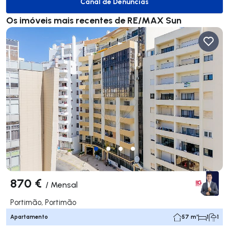
Canal de Denúncias
Canal de Denúncias
Os imóveis mais recentes de RE/MAX Sun
870 €
/
Mensal
Portimão, Portimão
Apartamento
57 m²
1
1