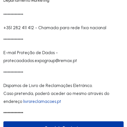
Departamento Marketing
**************
+351 282 411 412
-
Chamada para rede fixa nacional
**************
E-mail Proteção de Dados -
protecaodados.expogroup@remax.pt
**************
Dispomos de Livro de Reclamações Eletrónico.
Caso pretenda, poderá aceder ao mesmo através do
endereço
livroreclamacoes.pt
**************