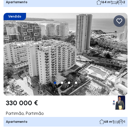
Apartamento
164 m²
2
2
Vendido
330 000 €
Portimão, Portimão
Apartamento
68 m²
1
1