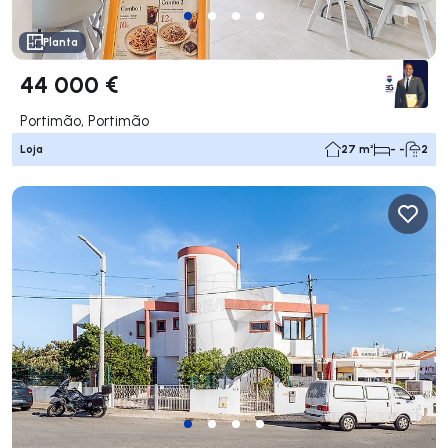
Planta
44 000 €
Portimão, Portimão
Loja
27 m²
- -
2