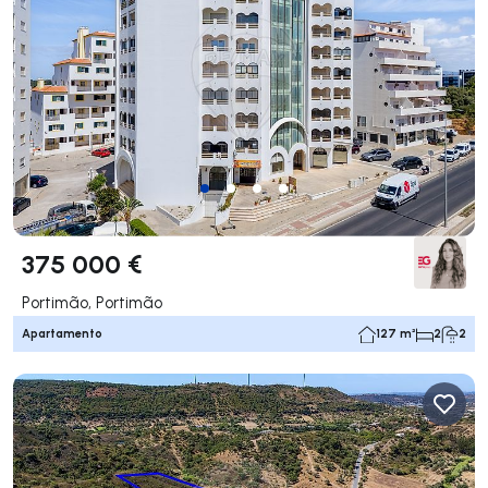
375 000 €
Portimão, Portimão
Apartamento
127 m²
2
2