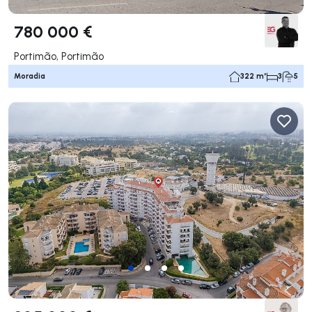
780 000 €
Portimão, Portimão
Moradia
322 m²
3
5