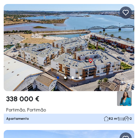
338 000 €
Portimão, Portimão
Apartamento
82 m²
1
2