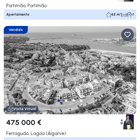
Portimão, Portimão
Apartamento
65 m²
1
1
Vendido
Visita Virtual
475 000 €
Ferragudo, Lagoa (Algarve)