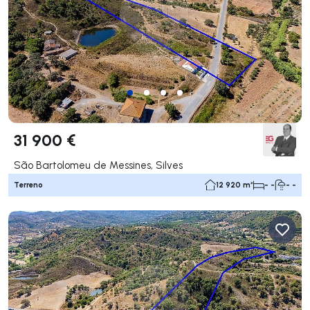
31 900 €
São Bartolomeu de Messines, Silves
Terreno
12 920 m²
- -
- -