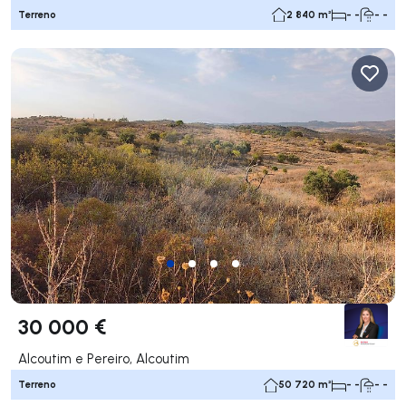
Terreno
2 840 m²
- -
- -
30 000 €
Alcoutim e Pereiro, Alcoutim
Terreno
50 720 m²
- -
- -