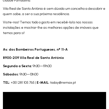
cidade Pombalina.
Vila Real de Santo António é sem dúvida um concelho a descobrir e
quem sabe, a ser a sua próxima residência.
Visite-nos! Temos todo o gosto em recebê-lo/a nas nossas
instalações e mostrar-lhe as melhores opções de imóveis que
temos para si!
Av. dos Bombeiros Portugue­ses, nº 11-A
8900-209 Vila Real de Santo António
Segunda a Sexta:
9h30—19h00
Sábados:
9h30—13h00
TEL:
E-MAIL:
+351 281 105 765 |
today@remax.pt