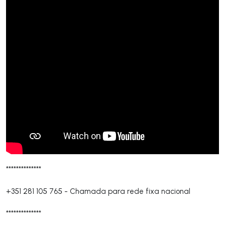
**************
+351 281 105 765
-
Chamada para rede fixa nacional
**************