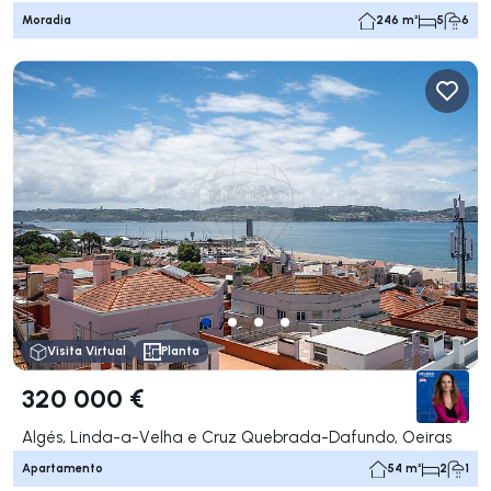
Moradia
246 m²
5
6
Visita Virtual
Planta
320 000 €
Algés, Linda-a-Velha e Cruz Quebrada-Dafundo, Oeiras
Apartamento
54 m²
2
1