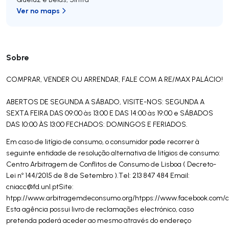
Ver no maps
Sobre
COMPRAR, VENDER OU ARRENDAR, FALE COM A RE/MAX PALÁCIO!
ABERTOS DE SEGUNDA A SÁBADO, VISITE-NOS: SEGUNDA A
SEXTA FEIRA DAS 09:00 às 13:00 E DAS 14:00 às 19:00 e SÁBADOS
DAS 10:00 ÀS 13:00 FECHADOS: DOMINGOS E FERIADOS.
Em caso de litígio de consumo, o consumidor pode recorrer à
seguinte entidade de resolução alternativa de litígios de consumo:
Centro Arbitragem de Conflitos de Consumo de Lisboa ( Decreto-
Lei nº 144/2015 de 8 de Setembro ).Tel: 213 847 484 Email:
cniacc@fd.unl.ptSite
:
htpp://www.arbitragemdeconsumo.org/htpps://www.facebook.com/c
Esta agência possui livro de reclamações electrónico, caso
pretenda poderá aceder ao mesmo através do endereço