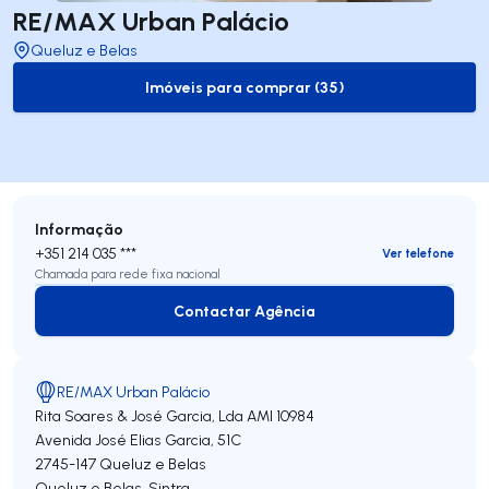
RE/MAX Urban Palácio
Queluz e Belas
Imóveis para comprar (35)
to-buy-listing
Informação
+351 214 035 ***
Ver telefone
Chamada para rede fixa nacional
Contactar Agência
Contactar Agência
RE/MAX Urban Palácio
Rita Soares & José Garcia, Lda
AMI 10984
Avenida José Elias Garcia, 51C
2745-147
Queluz e Belas
Queluz e Belas
,
Sintra