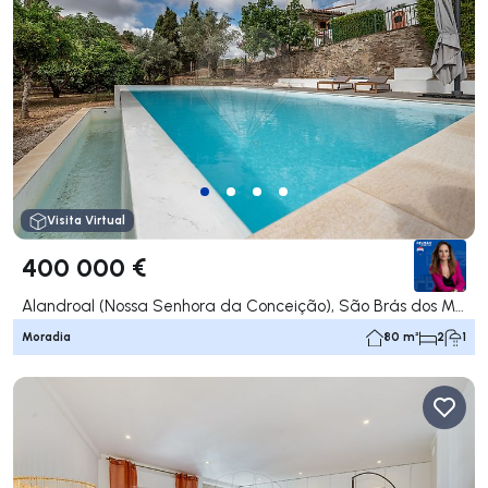
Visita Virtual
400 000 €
Alandroal (Nossa Senhora da Conceição), São Brás dos Matos (Mina do Bugalho) e Juromenha (Nossa Senhora do Loreto), Alandroal
Moradia
80 m²
2
1