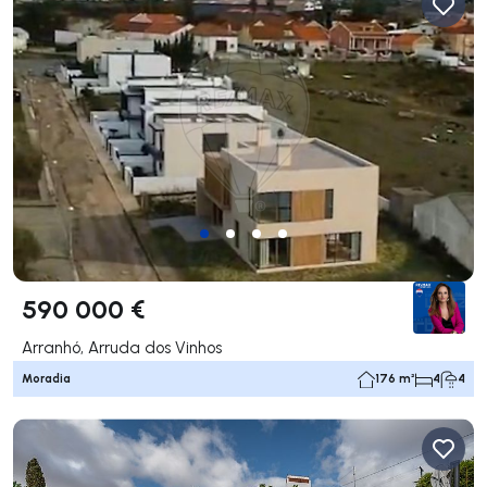
590 000 €
Arranhó, Arruda dos Vinhos
Moradia
176 m²
4
4