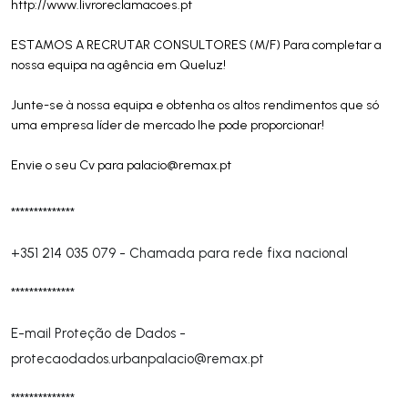
http://www.livroreclamacoes.pt
ESTAMOS A RECRUTAR CONSULTORES (M/F) Para completar a
nossa equipa na agência em Queluz!
Junte-se à nossa equipa e obtenha os altos rendimentos que só
uma empresa líder de mercado lhe pode proporcionar!
Envie o seu Cv para
palacio@remax.pt
**************
+351 214 035 079
-
Chamada para rede fixa nacional
**************
E-mail Proteção de Dados -
protecaodados.urbanpalacio@remax.pt
**************