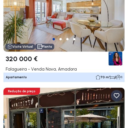
Visita Virtual
Planta
320 000 €
Falagueira - Venda Nova, Amadora
Apartamento
70 m²
2
1
Redução de preço