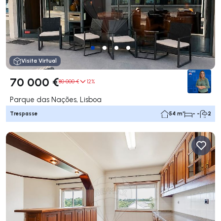
Visita Virtual
70 000 €
80 000 €
12%
Parque das Nações, Lisboa
Trespasse
54 m²
- -
2