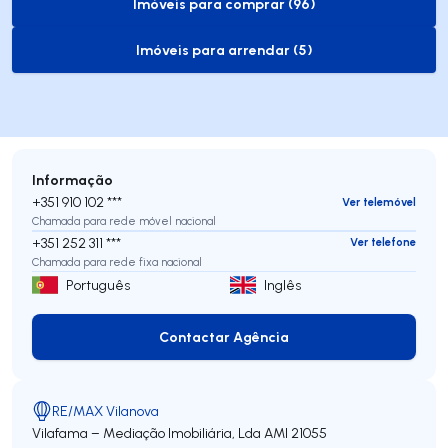
Imóveis para comprar (96)
to-buy-listing
Imóveis para arrendar (5)
to-rent-listing
Informação
+351 910 102 ***
Ver telemóvel
Chamada para rede móvel nacional
+351 252 311 ***
Ver telefone
Chamada para rede fixa nacional
Português
Inglês
Contactar Agência
Contactar Agência
RE/MAX Vilanova
Vilafama – Mediação Imobiliária, Lda
AMI 21055