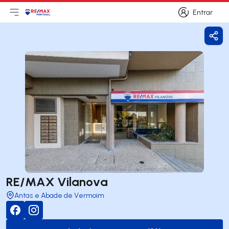
Entrar
Abri menu principal
Logo
Ir para página inicial
Entrar
Parti
RE/MAX Vilanova
Antas e Abade de Vermoim