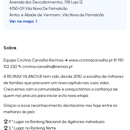
Avenida dos Descobrimentos, 1118 Loja 12
4760-011
Vila Nova De Famalicão
Antas e Abade de Vermoim
,
Vila Nova de Famalicão
Ver no maps
Sobre
Equipa Cristina Carvalho Re/max ➜ www.cristinacarvalho.pt ✆ 910
102 220 ✎
cristina.carvalho@remax.pt
A RE/MAX VILANOVA tem sido, desde 2010, a escolha de milhares
de famílias que procuram um novo capítulo nas suas vidas.
Crescemos com a comunidade e conquistámos a confiança de
quem nos procura para iniciar esta nova etapa.
Graças a esse reconhecimento, destacamo-nos hoje entre as
melhores do país:
🏆 9.º Lugar no Ranking Nacional de Agências individuais
🏆 5.º Lugar no Ranking Norte