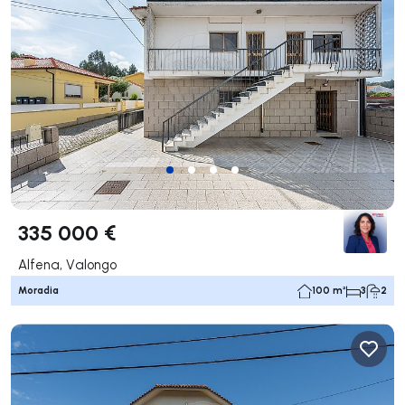
335 000 €
Alfena, Valongo
Moradia
100 m²
3
2