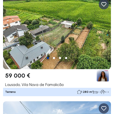
59 000 €
Lousado, Vila Nova de Famalicão
Terreno
1 280 m²
- -
- -