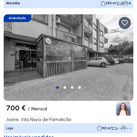
Moradia
253 m²
3
2
Arrendado
700 €
/
Mensal
Joane, Vila Nova de Famalicão
Loja
90 m²
- -
- -
Ver imóveis vendidos