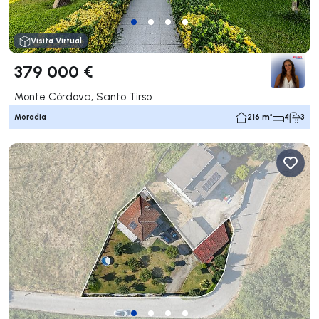
Visita Virtual
379 000 €
Monte Córdova, Santo Tirso
Moradia
216 m²
4
3