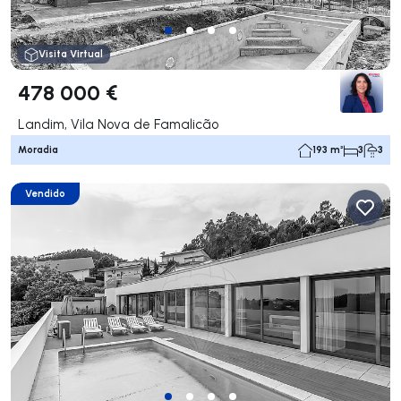
Visita Virtual
478 000 €
Landim, Vila Nova de Famalicão
Moradia
193 m²
3
3
Vendido