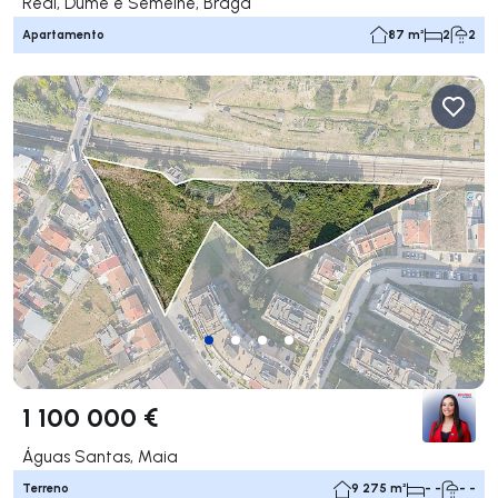
Real, Dume e Semelhe, Braga
Apartamento
87 m²
2
2
1 100 000 €
Águas Santas, Maia
Terreno
9 275 m²
- -
- -