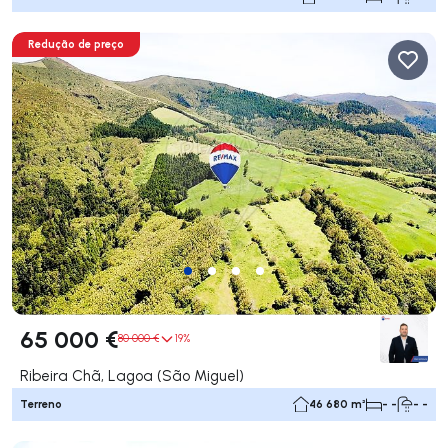
Redução de preço
65 000 €
80 000 €
19%
Ribeira Chã, Lagoa (São Miguel)
Terreno
46 680 m²
- -
- -