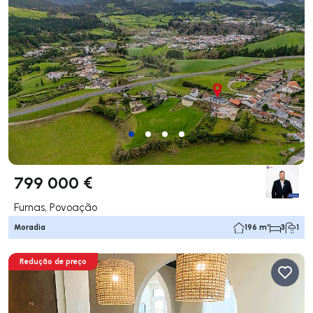
799 000 €
Furnas, Povoação
Moradia
196 m²
3
1
Redução de preço