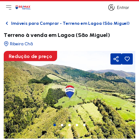
Entrar
Abri menu principal
Logo
Ir para página inicial
Entrar
Imóveis para Comprar - Terreno em Lagoa (São Miguel)
Voltar
Terreno à venda em Lagoa (São Miguel)
Ribeira Chã
Redução de preço
Partilhar