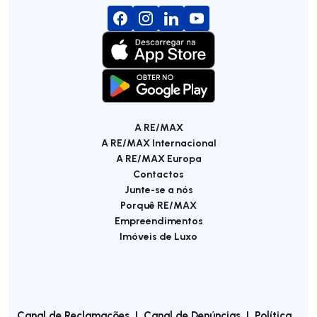
A RE/MAX
A RE/MAX Internacional
A RE/MAX Europa
Contactos
Junte-se a nós
Porquê RE/MAX
Empreendimentos
Imóveis de Luxo
Canal de Reclamações
|
Canal de Denúncias
|
Política