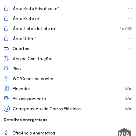
Área Bruta Privativa m²
- -
Área Bruta m²
- -
Área Total do Lote m²
46 680
Área Útil m²
- -
Quartos
- -
Ano de Construção
- -
Piso
- -
WC/Casas de banho
- -
Elevador
Não
Estacionamento
Não
Carregamento de Carros Elétricos
Não
Detalhes energéticos
Eficiência energética