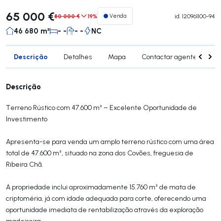
65 000 €
80 000 €
19%
Venda
id.
120961100-94
46 680 m²
- -
- -
NC
Descrição
Detalhes
Mapa
Contactar agente
Si
Descrição
Terreno Rústico com 47.600 m² – Excelente Oportunidade de
Investimento
Apresenta-se para venda um amplo terreno rústico com uma área
total de 47.600 m², situado na zona dos Covões, freguesia de
Ribeira Chã.
A propriedade inclui aproximadamente 15.760 m² de mata de
criptoméria, já com idade adequada para corte, oferecendo uma
oportunidade imediata de rentabilização através da exploração
madeireira.