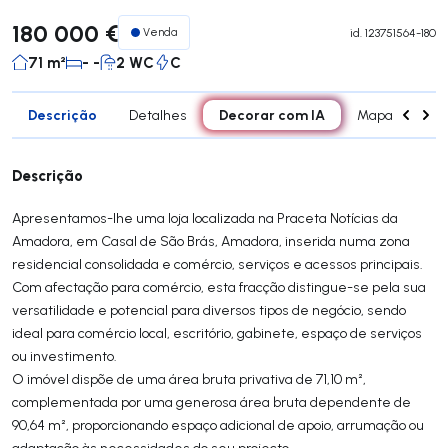
180 000 €
Venda
id.
123751564-180
71 m²
- -
2 WC
C
Descrição
Decorar com IA
Detalhes
Mapa
Con
Descrição
Apresentamos-lhe uma loja localizada na Praceta Notícias da
Amadora, em Casal de São Brás, Amadora, inserida numa zona
residencial consolidada e comércio, serviços e acessos principais.
Com afectação para comércio, esta fracção distingue-se pela sua
versatilidade e potencial para diversos tipos de negócio, sendo
ideal para comércio local, escritório, gabinete, espaço de serviços
ou investimento.
O imóvel dispõe de uma área bruta privativa de 71,10 m²,
complementada por uma generosa área bruta dependente de
90,64 m², proporcionando espaço adicional de apoio, arrumação ou
adaptação às necessidades do seu projecto.