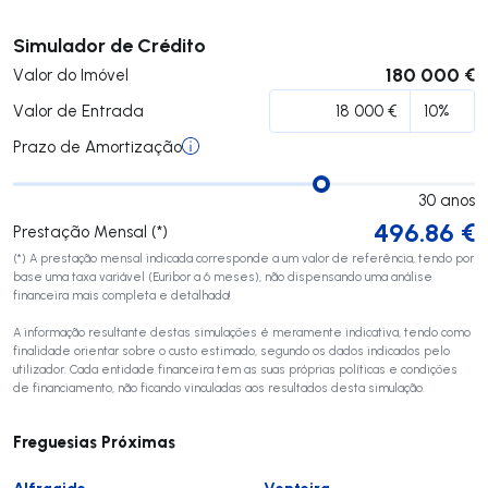
Submeter
Simulador de Crédito
180 000 €
Valor do Imóvel
Valor de Entrada
Prazo de Amortização
30
anos
496.86
€
Prestação Mensal (*)
(*) A prestação mensal indicada corresponde a um valor de referência, tendo por
base uma taxa variável (Euribor a 6 meses), não dispensando uma análise
financeira mais completa e detalhada!
A informação resultante destas simulações é meramente indicativa, tendo como
finalidade orientar sobre o custo estimado, segundo os dados indicados pelo
utilizador. Cada entidade financeira tem as suas próprias políticas e condições
de financiamento, não ficando vinculadas aos resultados desta simulação.
Freguesias Próximas
Alfragide
Venteira