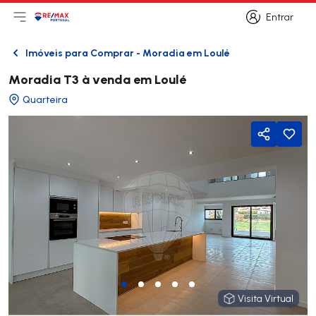
Entrar
Abri menu principal
Logo
Ir para página inicial
Entrar
Imóveis para Comprar - Moradia em Loulé
Voltar
Moradia T3 à venda em Loulé
Quarteira
Partilhar
Visita Virtual
Visita Virtual