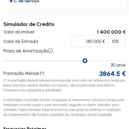
W.C. de Serviço
Submeter
Simulador de Crédito
1 400 000 €
Valor do Imóvel
Valor de Entrada
Prazo de Amortização
30
anos
3864.5
€
Prestação Mensal (*)
(*) A prestação mensal indicada corresponde a um valor de referência, tendo por
base uma taxa variável (Euribor a 6 meses), não dispensando uma análise
financeira mais completa e detalhada!
A informação resultante destas simulações é meramente indicativa, tendo como
finalidade orientar sobre o custo estimado, segundo os dados indicados pelo
utilizador. Cada entidade financeira tem as suas próprias políticas e condições
de financiamento, não ficando vinculadas aos resultados desta simulação.
Freguesias Próximas