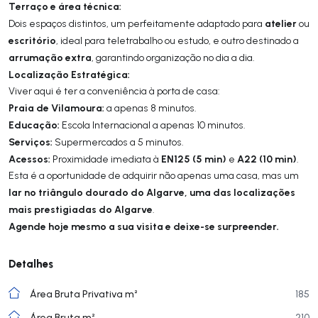
Terraço e área técnica:
atelier
Dois espaços distintos, um perfeitamente adaptado para
ou
escritório
, ideal para teletrabalho ou estudo, e outro destinado a
arrumação extra
, garantindo organização no dia a dia.
Localização Estratégica:
Viver aqui é ter a conveniência à porta de casa:
Praia de Vilamoura:
a apenas 8 minutos.
Educação:
Escola Internacional a apenas 10 minutos.
Serviços:
Supermercados a 5 minutos.
Acessos:
EN125 (5 min)
A22 (10 min)
Proximidade imediata à
e
.
Esta é a oportunidade de adquirir não apenas uma casa, mas um
lar no triângulo dourado do Algarve, uma das localizações
mais prestigiadas do Algarve
.
Agende hoje mesmo a sua visita e deixe-se surpreender.
Detalhes
Área Bruta Privativa m²
185
Área Bruta m²
210