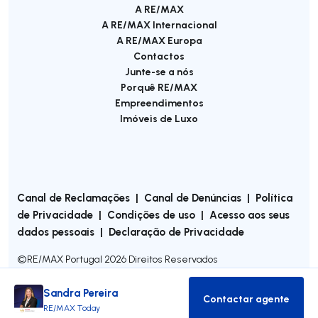
A RE/MAX
A RE/MAX Internacional
A RE/MAX Europa
Contactos
Junte-se a nós
Porquê RE/MAX
Empreendimentos
Imóveis de Luxo
Canal de Reclamações
|
Canal de Denúncias
|
Política
de Privacidade
|
Condições de uso
|
Acesso aos seus
dados pessoais
|
Declaração de Privacidade
©
RE/MAX Portugal
2026
Direitos Reservados
Sandra Pereira
Contactar agente
Contactar age
RE/MAX Today