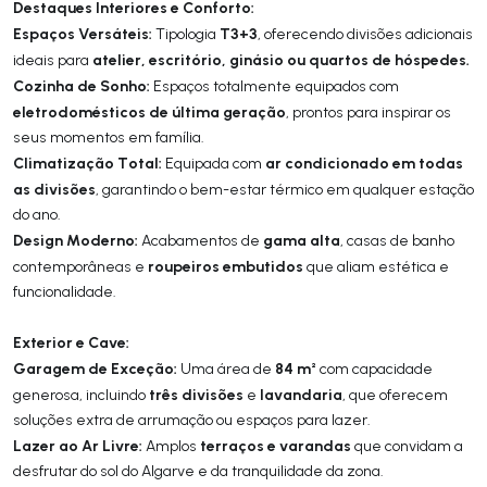
Destaques Interiores e Conforto:
Espaços Versáteis:
T3+3
Tipologia
, oferecendo divisões adicionais
atelier, escritório, ginásio ou quartos de hóspedes.
ideais para
Cozinha de Sonho:
Espaços totalmente equipados com
eletrodomésticos de última geração
, prontos para inspirar os
seus momentos em família.
Climatização Total:
ar condicionado em todas
Equipada com
as divisões
, garantindo o bem-estar térmico em qualquer estação
do ano.
Design Moderno:
gama alta
Acabamentos de
, casas de banho
roupeiros embutidos
contemporâneas e
que aliam estética e
funcionalidade.
Exterior e Cave:
Garagem de Exceção:
84 m²
Uma área de
com capacidade
três divisões
lavandaria
generosa, incluindo
e
, que oferecem
soluções extra de arrumação ou espaços para lazer.
Lazer ao Ar Livre:
terraços e varandas
Amplos
que convidam a
desfrutar do sol do Algarve e da tranquilidade da zona.