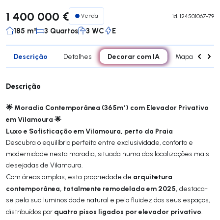
1 400 000 €
Venda
id.
124501067-79
185 m²
3 Quartos
3 WC
E
Descrição
Decorar com IA
Detalhes
Mapa
Div
Descrição
🌟 Moradia Contemporânea (365m²) com Elevador Privativo
em Vilamoura 🌟
Luxo e Sofisticação em Vilamoura, perto da Praia
Descubra o equilíbrio perfeito entre exclusividade, conforto e
modernidade nesta moradia, situada numa das localizações mais
desejadas de Vilamoura.
arquitetura
Com áreas amplas, esta propriedade de
contemporânea, totalmente remodelada em 2025,
destaca-
se pela sua luminosidade natural e pela fluidez dos seus espaços,
quatro pisos ligados por elevador privativo
distribuídos por
.