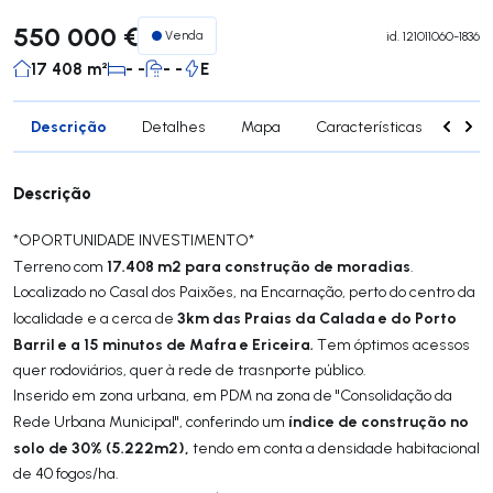
550 000 €
Venda
id.
121011060-1836
17 408 m²
- -
- -
E
Descrição
Detalhes
Mapa
Características
Cont
Descrição
*OPORTUNIDADE INVESTIMENTO*
17.408 m2 para construção de moradias
Terreno com
.
Localizado no Casal dos Paixões, na Encarnação, perto do centro da
3km das Praias da Calada e do Porto
localidade e a cerca de
Barril e a 15 minutos de Mafra e Ericeira.
Tem óptimos acessos
quer rodoviários, quer à rede de trasnporte público.
Inserido em zona urbana, em PDM na zona de "Consolidação da
índice de construção no
Rede Urbana Municipal", conferindo um
solo de 30% (5.222m2),
tendo em conta a densidade habitacional
de 40 fogos/ha.