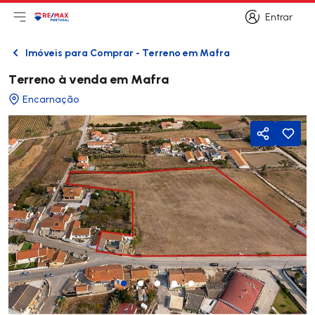
Entrar
Abri menu principal
Logo
Ir para página inicial
Entrar
Imóveis para Comprar - Terreno em Mafra
Voltar
Terreno à venda em Mafra
Encarnação
Partilhar