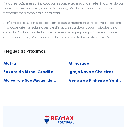
(*) A prestação mensal indicada corresponde a um valor de referência, tendo por
base uma taxa variável (Euribor a 6 meses), não dispensando uma análise
financeira mais completa e detalhada!
A informação resultante destas simulações é meramente indicativa, tendo como
finalidade orientar sobre o custo estimado, segundo os dados indicados pelo
utilizador. Cada entidade financeira tem as suas próprias políticas e condições
de financiamento, não ficando vinculadas aos resultados desta simulação.
Freguesias Próximas
Mafra
Milharado
Enxara do Bispo, Gradil e Vila Franca do Rosário
Igreja Nova e Cheleiros
Malveira e São Miguel de Alcainça
Venda do Pinheiro e Santo Estêvão das Galés